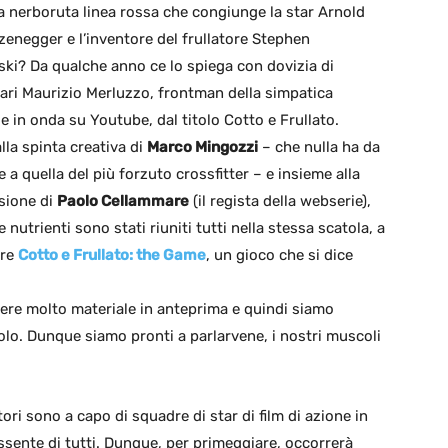
la nerboruta linea rossa che congiunge la star Arnold
enegger e l’inventore del frullatore Stephen
ki? Da qualche anno ce lo spiega con dovizia di
lari Maurizio Merluzzo, frontman della simpatica
e in onda su Youtube, dal titolo Cotto e Frullato.
lla spinta creativa di
Marco Mingozzi
– che nulla ha da
e a quella del più forzuto crossfitter – e insieme alla
sione di
Paolo Cellammare
(il regista della webserie),
 e nutrienti sono stati riuniti tutti nella stessa scatola, a
re
Cotto e Frullato: the Game
, un gioco che si dice
nere molto materiale in anteprima e quindi siamo
itolo. Dunque siamo pronti a parlarvene, i nostri muscoli
ori sono a capo di squadre di star di film di azione in
ssente di tutti. Dunque, per primeggiare, occorrerà