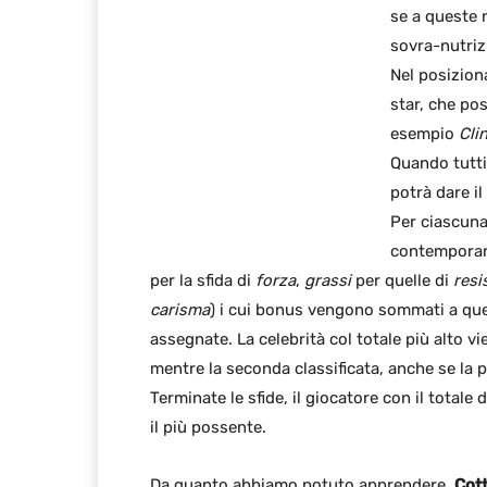
se a queste 
sovra-nutriz
Nel posiziona
star, che po
esempio
Cli
Quando tutti
potrà dare il
Per ciascuna
contemporane
per la sfida di
forza
,
grassi
per quelle di
resi
carisma
) i cui bonus vengono sommati a quel
assegnate. La celebrità col totale più alto 
mentre la seconda classificata, anche se la 
Terminate le sfide, il giocatore con il totale 
il più possente.
Da quanto abbiamo potuto apprendere,
Cott