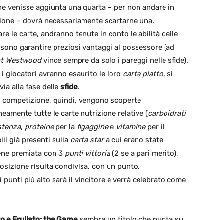
ne venisse aggiunta una quarta – per non andare in
ione – dovrà necessariamente scartarne una.
re le carte, andranno tenute in conto le abilità delle
ssono garantire preziosi vantaggi al possessore (ad
nt Westwood
vince sempre da solo i pareggi nelle sfide).
 i giocatori avranno esaurito le loro
carte piatto
, si
 via alla fase delle
sfide
.
 competizione, quindi, vengono scoperte
amente tutte le carte nutrizione relative (
carboidrati
stenza
,
proteine
per la
figaggine
e
vitamine
per il
li già presenti sulla
carta star
a cui erano state
viene premiata con 3
punti vittoria
(2 se a pari merito),
posizione risulta condivisa, con un punto.
di punti più alto sarà il vincitore e verrà celebrato come
o e Frullato: the Game
sembra un titolo che punta su