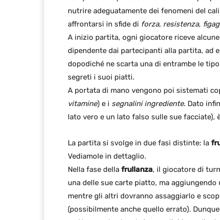
nutrire adeguatamente dei fenomeni del cal
affrontarsi in sfide di
forza
,
resistenza
,
figa
A inizio partita, ogni giocatore riceve alcun
dipendente dai partecipanti alla partita, ad e
dopodiché ne scarta una di entrambe le tipo
segreti i suoi piatti.
A portata di mano vengono poi sistemati cop
vitamine
) e i
segnalini ingrediente
. Dato infi
lato vero e un lato falso sulle sue facciate),
La partita si svolge in due fasi distinte: la
fr
Vediamole in dettaglio.
Nella fase della
frullanza
, il giocatore di tur
una delle sue carte piatto, ma aggiungendo 
mentre gli altri dovranno assaggiarlo e scopr
(possibilmente anche quello errato). Dunque 