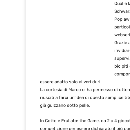
Qual è 
Schwarz
Poplaws
partico
webseri
Grazie a
invidiar
supervi
bicipiti
compor
essere adatto solo ai veri duri.
La cortesia di Marco ci ha permesso di otte
riusciti a farci un’idea di questo semplice t
già guizzano sotto pelle.
In Cotto e Frullato: the Game, da 2 a 4 giocat
competizione per essere dichiarato il più po