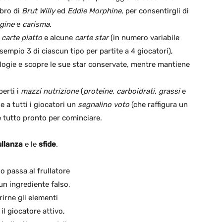
ibro di
Brut Willy
ed
Eddie Morphine
, per consentirgli di
ggine
e
carisma
.
e
carte piatto
e alcune
carte star
(in numero variabile
sempio 3 di ciascun tipo per partite a 4 giocatori),
logie e scopre le sue star conservate, mentre mantiene
erti i
mazzi nutrizione
(
proteine
,
carboidrati
,
grassi
e
ne a tutti i giocatori un
segnalino voto
(che raffigura un
 è tutto pronto per cominciare.
ullanza
e le
sfide
.
no passa al frullatore
un ingrediente falso,
irne gli elementi
il giocatore attivo,