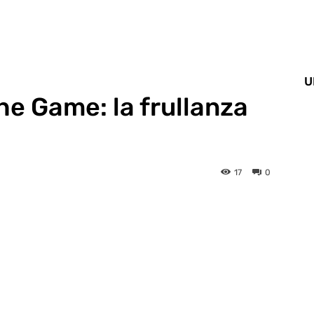
U
the Game: la frullanza
17
0