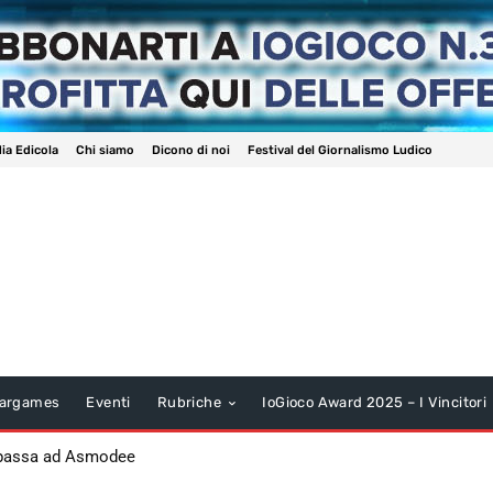
ia Edicola
Chi siamo
Dicono di noi
Festival del Giornalismo Ludico
argames
Eventi
Rubriche
IoGioco Award 2025 – I Vincitori
 passa ad Asmodee