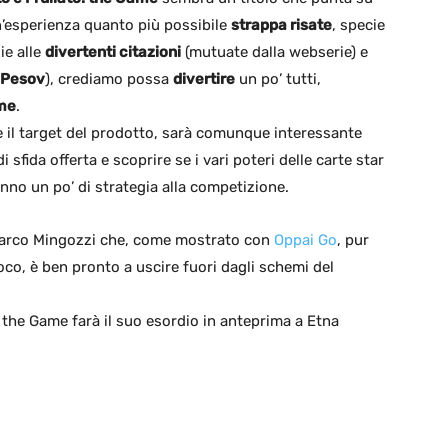
’esperienza quanto più possibile
strappa risate
, specie
ie alle
divertenti citazioni
(mutuate dalla webserie) e
 Pesov
), crediamo possa
divertire
un po’ tutti,
me
.
e il target del prodotto, sarà comunque interessante
di sfida offerta e scoprire se i vari poteri delle carte star
nno un po’ di strategia alla competizione.
Marco Mingozzi che, come mostrato con
Oppai Go
, pur
oco, è ben pronto a uscire fuori dagli schemi del
o: the Game farà il suo esordio in anteprima a Etna