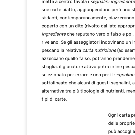
mette a centro tavola i
segnalini ingrediente
sue carte piatto, aggiungendone però uno sba
sfidanti, contemporaneamente, piazzeranno 
coperto con un dito (rivolto dal lato appropr
ingrediente
che reputano vero o falso e poi, 
rivelano. Se gli assaggiatori indovinano un i
pescano la relativa
carta nutrizione
(ad esem
azzeccano quello falso, potranno prenderne 
sbaglia, il giocatore attivo potrà infine pes
selezionato per errore e una per il
segnalino
sottolineato che alcuni di questi segnalini,
alternativa tra più tipologie di nutrienti, men
tipi di carte.
Ogni carta p
delle proprie
può accoglie