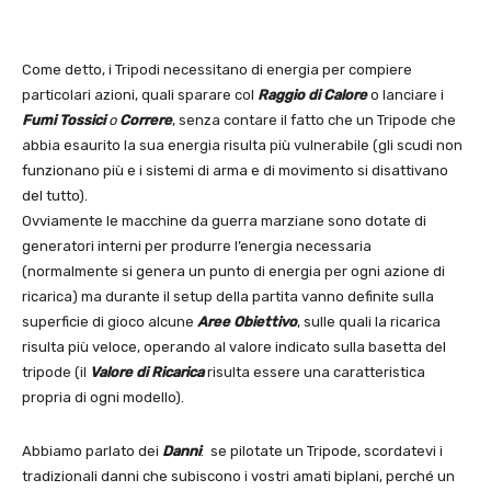
Come detto, i Tripodi necessitano di energia per compiere
particolari azioni, quali sparare col
Raggio di Calore
o lanciare i
Fumi Tossici
o
Correre
, senza contare il fatto che un Tripode che
abbia esaurito la sua energia risulta più vulnerabile (gli scudi non
funzionano più e i sistemi di arma e di movimento si disattivano
del tutto).
Ovviamente le macchine da guerra marziane sono dotate di
generatori interni per produrre l’energia necessaria
(normalmente si genera un punto di energia per ogni azione di
ricarica) ma durante il setup della partita vanno definite sulla
superficie di gioco alcune
Aree Obiettivo
, sulle quali la ricarica
risulta più veloce, operando al valore indicato sulla basetta del
tripode (il
Valore di Ricarica
risulta essere una caratteristica
propria di ogni modello).
Abbiamo parlato dei
Danni
: se pilotate un Tripode, scordatevi i
tradizionali danni che subiscono i vostri amati biplani, perché un