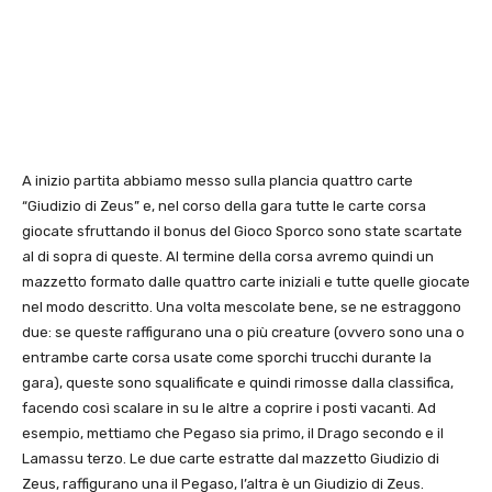
A inizio partita abbiamo messo sulla plancia quattro carte
“Giudizio di Zeus” e, nel corso della gara tutte le carte corsa
giocate sfruttando il bonus del Gioco Sporco sono state scartate
al di sopra di queste. Al termine della corsa avremo quindi un
mazzetto formato dalle quattro carte iniziali e tutte quelle giocate
nel modo descritto. Una volta mescolate bene, se ne estraggono
due: se queste raffigurano una o più creature (ovvero sono una o
entrambe carte corsa usate come sporchi trucchi durante la
gara), queste sono squalificate e quindi rimosse dalla classifica,
facendo così scalare in su le altre a coprire i posti vacanti. Ad
esempio, mettiamo che Pegaso sia primo, il Drago secondo e il
Lamassu terzo. Le due carte estratte dal mazzetto Giudizio di
Zeus, raffigurano una il Pegaso, l’altra è un Giudizio di Zeus.