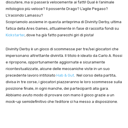
discutere, ma si passerà velocemente ai fatti! Qual è l’animale
mitologico più veloce? Il possente Drago? L’agile Pegaso?
L’iracondo Lamassu?
Scopriamolo assieme in questa anteprima di Divinity Derby, ultima
fatica della Ares Games, attualmente in fase di raccolta fondi su
Kickstarter
, dove ha già fatto parecchi giri di pista!
Divinity Derby è un gioco di scommesse per tre/sei giocatori che
impersonano altrettante divinità. Il titolo è ideato da Carlo A. Rossi
e ripropone, opportunamente aggiornate e sicuramente
ricontestualizzate, alcune delle meccaniche viste in un suo
precedente lavoro intitolato
Hab & Gut
. Nel corso della partita,
divisa in tre corse, i giocatori piazzeranno le loro scommesse sulla
posizione finale, in ogni manche, dei partecipanti alla gara.
Abbiamo avuto modo di provare con mano il gioco grazie a un
mock-up semidefinitivo che l’editore ci ha messo a disposizione.