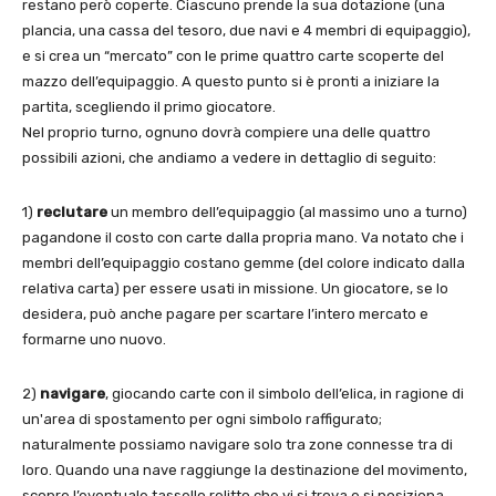
restano però coperte. Ciascuno prende la sua dotazione (una
plancia, una cassa del tesoro, due navi e 4 membri di equipaggio),
e si crea un “mercato” con le prime quattro carte scoperte del
mazzo dell’equipaggio. A questo punto si è pronti a iniziare la
partita, scegliendo il primo giocatore.
Nel proprio turno, ognuno dovrà compiere una delle quattro
possibili azioni, che andiamo a vedere in dettaglio di seguito:
1)
reclutare
un membro dell’equipaggio (al massimo uno a turno)
pagandone il costo con carte dalla propria mano. Va notato che i
membri dell’equipaggio costano gemme (del colore indicato dalla
relativa carta) per essere usati in missione. Un giocatore, se lo
desidera, può anche pagare per scartare l’intero mercato e
formarne uno nuovo.
2)
navigare
, giocando carte con il simbolo dell’elica, in ragione di
un'area di spostamento per ogni simbolo raffigurato;
naturalmente possiamo navigare solo tra zone connesse tra di
loro. Quando una nave raggiunge la destinazione del movimento,
scopre l’eventuale tassello relitto che vi si trova e si posiziona