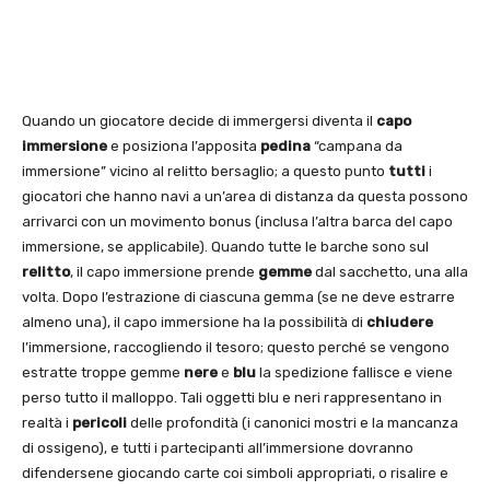
Quando un giocatore decide di immergersi diventa il
capo
immersione
e posiziona l’apposita
pedina
“campana da
immersione” vicino al relitto bersaglio; a questo punto
tutti
i
giocatori che hanno navi a un’area di distanza da questa possono
arrivarci con un movimento bonus (inclusa l’altra barca del capo
immersione, se applicabile). Quando tutte le barche sono sul
relitto
, il capo immersione prende
gemme
dal sacchetto, una alla
volta. Dopo l’estrazione di ciascuna gemma (se ne deve estrarre
almeno una), il capo immersione ha la possibilità di
chiudere
l’immersione, raccogliendo il tesoro; questo perché se vengono
estratte troppe gemme
nere
e
blu
la spedizione fallisce e viene
perso tutto il malloppo. Tali oggetti blu e neri rappresentano in
realtà i
pericoli
delle profondità (i canonici mostri e la mancanza
di ossigeno), e tutti i partecipanti all’immersione dovranno
difendersene giocando carte coi simboli appropriati, o risalire e