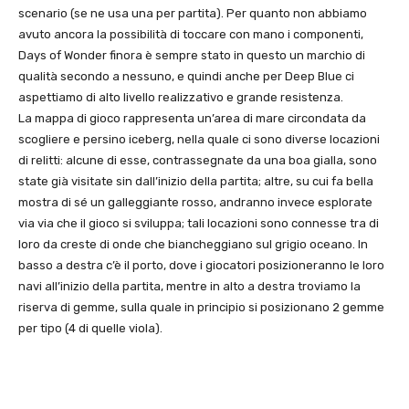
scenario (se ne usa una per partita). Per quanto non abbiamo
avuto ancora la possibilità di toccare con mano i componenti,
Days of Wonder finora è sempre stato in questo un marchio di
qualità secondo a nessuno, e quindi anche per Deep Blue ci
aspettiamo di alto livello realizzativo e grande resistenza.
La mappa di gioco rappresenta un’area di mare circondata da
scogliere e persino iceberg, nella quale ci sono diverse locazioni
di relitti: alcune di esse, contrassegnate da una boa gialla, sono
state già visitate sin dall’inizio della partita; altre, su cui fa bella
mostra di sé un galleggiante rosso, andranno invece esplorate
via via che il gioco si sviluppa; tali locazioni sono connesse tra di
loro da creste di onde che biancheggiano sul grigio oceano. In
basso a destra c’è il porto, dove i giocatori posizioneranno le loro
navi all’inizio della partita, mentre in alto a destra troviamo la
riserva di gemme, sulla quale in principio si posizionano 2 gemme
per tipo (4 di quelle viola).