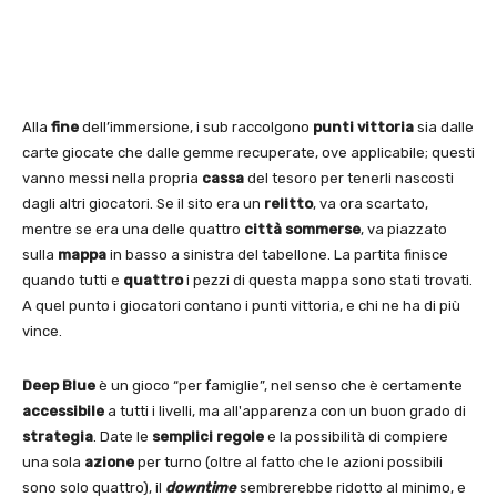
Alla
fine
dell’immersione, i sub raccolgono
punti
vittoria
sia dalle
carte giocate che dalle gemme recuperate, ove applicabile; questi
vanno messi nella propria
cassa
del tesoro per tenerli nascosti
dagli altri giocatori. Se il sito era un
relitto
, va ora scartato,
mentre se era una delle quattro
città
sommerse
, va piazzato
sulla
mappa
in basso a sinistra del tabellone. La partita finisce
quando tutti e
quattro
i pezzi di questa mappa sono stati trovati.
A quel punto i giocatori contano i punti vittoria, e chi ne ha di più
vince.
Deep Blue
è un gioco “per famiglie”, nel senso che è certamente
accessibile
a tutti i livelli, ma all'apparenza con un buon grado di
strategia
. Date le
semplici
regole
e la possibilità di compiere
una sola
azione
per turno (oltre al fatto che le azioni possibili
sono solo quattro), il
downtime
sembrerebbe ridotto al minimo, e