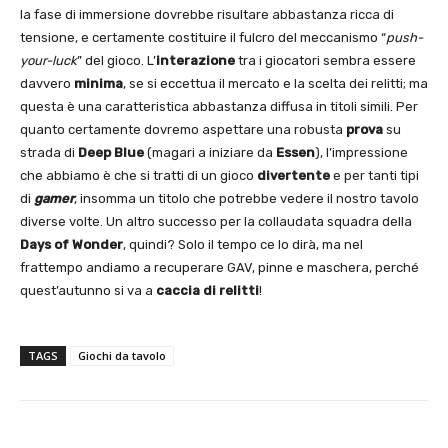
la fase di immersione dovrebbe risultare abbastanza ricca di
tensione, e certamente costituire il fulcro del meccanismo “
push-
your-luck
” del gioco. L’
interazione
tra i giocatori sembra essere
davvero
minima
, se si eccettua il mercato e la scelta dei relitti; ma
questa è una caratteristica abbastanza diffusa in titoli simili. Per
quanto certamente dovremo aspettare una robusta
prova
su
strada di
Deep Blue
(magari a iniziare da
Essen
), l’impressione
che abbiamo è che si tratti di un gioco
divertente
e per tanti tipi
di
gamer
, insomma un titolo che potrebbe vedere il nostro tavolo
diverse volte. Un altro successo per la collaudata squadra della
Days of Wonder
, quindi? Solo il tempo ce lo dirà, ma nel
frattempo andiamo a recuperare GAV, pinne e maschera, perché
quest’autunno si va a
caccia di relitti
!
TAGS
Giochi da tavolo