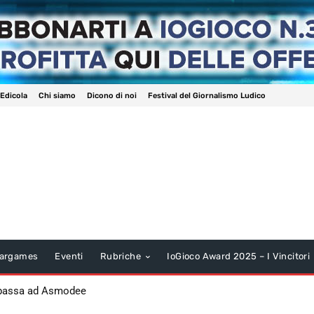
 Edicola
Chi siamo
Dicono di noi
Festival del Giornalismo Ludico
argames
Eventi
Rubriche
IoGioco Award 2025 – I Vincitori
 passa ad Asmodee