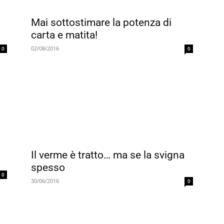
Mai sottostimare la potenza di
carta e matita!
I
a
02/08/2016
0
0
g
I
a
u
1
Il verme è tratto… ma se la svigna
spesso
0
30/06/2016
0
P
G
S
J
S
P
t
B
F
t
p
n
S
e
e
T
E