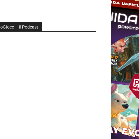
ioGIoco – Il Podcast
udio
layer