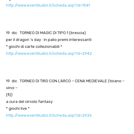
http://www.eventiludici.it/scheda.asp?id=1041
19 dic TORNEO DI MAGIC DI TIPO 1 (brescia)
per il dragon ‘s day : in palio premi interessanti
* giochi di carte collezionabili *
http://www.eventiludici.it/scheda.asp?id=2942
19 dic TORNEO DI TIRO CON L’ARCO – CENA MEDIEVALE (toiano –
vinci –
(fi))
a cura del circolo fantasy
* giochi live *
http://www.eventiludici.it/scheda.asp?id=2926