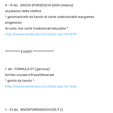
4 – 8 dic GIOCHI SFORZESCHI 2004 (milano)
al palazzo delle stelline
* giochiastratti da tavolo di carte collezionabili wargames
enigmistici
di ruolo, live carte tradizionali educativi *
http://www.eventiludici.it/scheda.asp?id=1078
********** EVENTI **************
1 dic FORMULA D? (genova)
torneo sociale infrasettimanale
* giochi da tavolo *
http://www.eventiludici.it/scheda.asp?id=1266
1 – 31 dic INVENTORIDIGIOCHI.135.IT ()