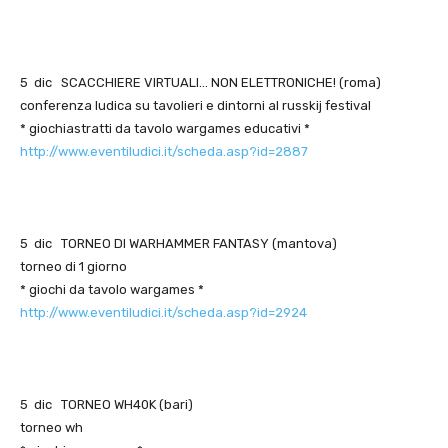
5 dic SCACCHIERE VIRTUALI… NON ELETTRONICHE! (roma)
conferenza ludica su tavolieri e dintorni al russkij festival
* giochiastratti da tavolo wargames educativi *
http://www.eventiludici.it/scheda.asp?id=2887
5 dic TORNEO DI WARHAMMER FANTASY (mantova)
torneo di 1 giorno
* giochi da tavolo wargames *
http://www.eventiludici.it/scheda.asp?id=2924
5 dic TORNEO WH40K (bari)
torneo wh