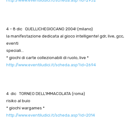
http://www.eventiludici.it/scheda.asp?id=2932
4 – 8 dic QUELLICHEGIOCANO 2004! (milano)
la manifestazione dedicata al gioco intelligente! gdr, live, gcc,
eventi
speciali…
* giochi di carte collezionabili di ruolo, live *
http://www.eventiludici.it/scheda.asp?id=2694
4 dic TORNEO DELL’IMMACOLATA (roma)
risiko al buio
* giochi wargames *
http://www.eventiludici.it/scheda.asp?id=2014