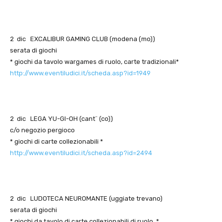
2 dic EXCALIBUR GAMING CLUB (modena (mo))
serata di giochi
* giochi da tavolo wargames di ruolo, carte tradizionali*
http://www.eventiludici.it/scheda.asp?id=1949
2 dic LEGA YU-GI-OH (cant¨ (co))
c/o negozio pergioco
* giochi di carte collezionabili *
http://www.eventiludici.it/scheda.asp?id=2494
2 dic LUDOTECA NEUROMANTE (uggiate trevano)
serata di giochi
* giochi da tavolo di carte collezionabili di ruolo, *