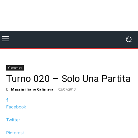
Giocomics
Turno 020 – Solo Una Partita
Di
Massimiliano Calimera
-
03/07/2013
Facebook
Twitter
Pinterest