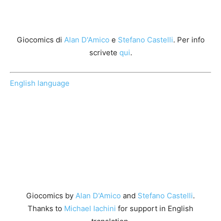
Giocomics di
Alan D'Amico
e
Stefano Castelli
. Per info
scrivete
qui
.
English language
Giocomics by
Alan D'Amico
and
Stefano Castelli
.
Thanks to
Michael Iachini
for support in English