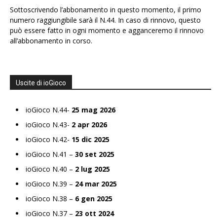
Sottoscrivendo l’abbonamento in questo momento, il primo
numero raggiungibile sarà il N.44. In caso di rinnovo, questo
può essere fatto in ogni momento e agganceremo il rinnovo
all’abbonamento in corso.
Uscite di ioGioco
ioGioco N.44-
25 mag 2026
ioGioco N.43-
2 apr 2026
ioGioco N.42-
15 dic 2025
ioGioco N.41 –
30 set 2025
ioGioco N.40 –
2 lug 2025
ioGioco N.39 –
24 mar 2025
ioGioco N.38 –
6 gen 2025
ioGioco N.37 –
23 ott 2024