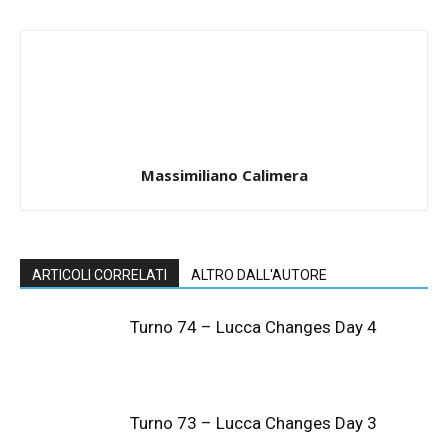
Massimiliano Calimera
ARTICOLI CORRELATI
ALTRO DALL'AUTORE
Turno 74 – Lucca Changes Day 4
Turno 73 – Lucca Changes Day 3