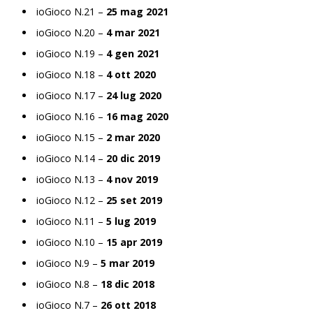
ioGioco N.21 –
25 mag 2021
ioGioco N.20 –
4 mar 2021
ioGioco N.19 –
4 gen 2021
ioGioco N.18 –
4 ott 2020
ioGioco N.17 –
24 lug 2020
ioGioco N.16 –
16 mag 2020
ioGioco N.15 –
2 mar 2020
ioGioco N.14 –
20 dic 2019
ioGioco N.13 –
4 nov 2019
ioGioco N.12 –
25 set 2019
ioGioco N.11 –
5 lug 2019
ioGioco N.10 –
15 apr 2019
ioGioco N.9 –
5 mar 2019
ioGioco N.8 –
18 dic 2018
ioGioco N.7 –
26 ott 2018