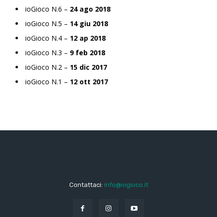
ioGioco N.6 –
24 ago 2018
ioGioco N.5 –
14 giu 2018
ioGioco N.4 –
12 ap 2018
ioGioco N.3 –
9 feb 2018
ioGioco N.2 –
15 dic 2017
ioGioco N.1 –
12 ott 2017
Contattaci:
info@iogioco.it