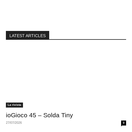
LATEST ARTICLES
La rivista
ioGioco 45 – Solda Tiny
27/07/2026
0