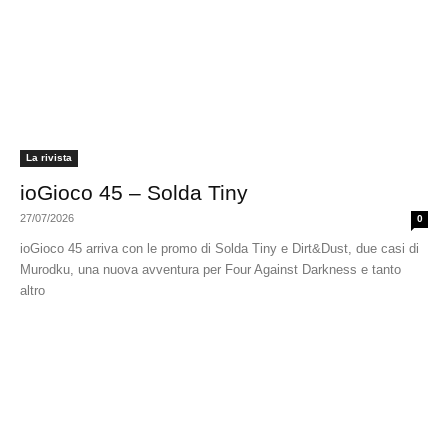
La rivista
ioGioco 45 – Solda Tiny
27/07/2026
0
ioGioco 45 arriva con le promo di Solda Tiny e Dirt&Dust, due casi di
Murodku, una nuova avventura per Four Against Darkness e tanto
altro