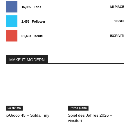
MI PIACE
16,985
Fans
SEGUI
2,458
Follower
ISCRIVITI
61,453
Iscritti
MAKE IT MODERN
La rivista
Primo piano
ioGioco 45 – Solda Tiny
Spiel des Jahres 2026 – I
vincitori