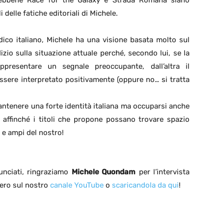
sebbene Race for the Galaxy e Strada Romana siano
i delle fatiche editoriali di Michele.
dico italiano, Michele ha una visione basata molto sul
zio sulla situazione attuale perché, secondo lui, se la
presentare un segnale preoccupante, dall’altra il
ssere interpretato positivamente (oppure no… si tratta
antenere una forte identità italiana ma occuparsi anche
ro affinché i titoli che propone possano trovare spazio
i e ampi del nostro!
nunciati, ringraziamo
Michele Quondam
per l’intervista
tero sul nostro
canale YouTube
o
scaricandola da qui
!