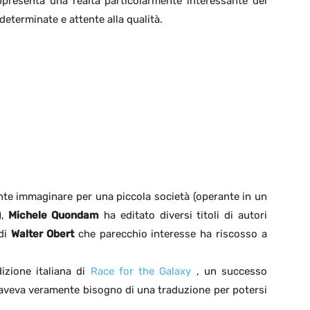
ppresenta una realtà particolarmente interessante del
determinate e attente alla qualità.
ente immaginare per una piccola società (operante in un
),
Michele Quondam
ha editato diversi titoli di autori
 di
Walter Obert
che parecchio interesse ha riscosso a
izione italiana di
Race for the Galaxy
, un successo
 aveva veramente bisogno di una traduzione per potersi