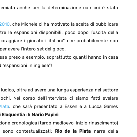
emiata anche per la determinazione con cui è stata
2010
, che Michele ci ha motivato la scelta di pubblicare
re le espansioni disponibili, poco dopo l’uscita della
coraggiare i giocatori italiani” che probabilmente non
er avere l’intero set del gioco.
se preso a esempio, soprattutto quanti hanno in casa
d “espansioni in inglese”!
ludico, oltre ad avere una lunga esperienza nel settore
ochi. Nel corso dell’intervista ci siamo fatti svelare
Plata
, che sarà presentato a Essen e a Lucca Games
i Eloquentia
di
Mario Papini
.
azione cronologica (tardo medioevo-inizio rinascimento)
i sono contestualizzati:
Rio de la Plata
narra della