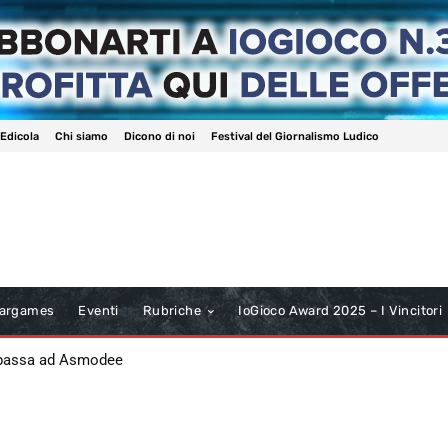
 Edicola
Chi siamo
Dicono di noi
Festival del Giornalismo Ludico
argames
Eventi
Rubriche
IoGioco Award 2025 – I Vincitori
 passa ad Asmodee