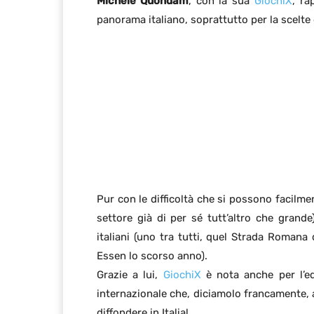
Michele Quondam
, con la sua
GiochiX
, ra
panorama italiano, soprattutto per la scelte 
Pur con le difficoltà che si possono facilm
settore già di per sé tutt’altro che grande
italiani (uno tra tutti, quel Strada Romana
Essen lo scorso anno).
Grazie a lui,
GiochiX
è nota anche per l’ed
internazionale che, diciamolo francamente,
diffondere in Italia!