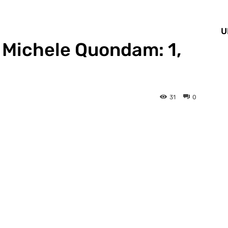
U
 Michele Quondam: 1,
31
0