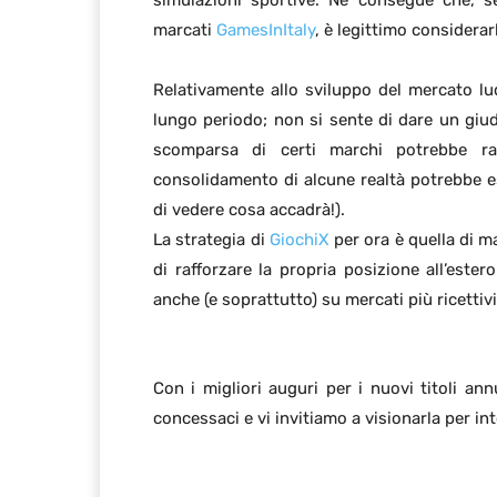
simulazioni sportive. Ne consegue che, 
marcati
GamesInItaly
, è legittimo considerarl
Relativamente allo sviluppo del mercato lu
lungo periodo; non si sente di dare un giudi
scomparsa di certi marchi potrebbe rap
consolidamento di alcune realtà potrebbe e
di vedere cosa accadrà!).
La strategia di
GiochiX
per ora è quella di m
di rafforzare la propria posizione all’este
anche (e soprattutto) su mercati più ricettiv
Con i migliori auguri per i nuovi titoli an
concessaci e vi invitiamo a visionarla per in