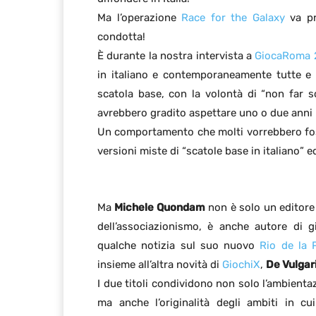
Ma l’operazione
Race for the Galaxy
va pr
condotta!
È durante la nostra intervista a
GiocaRoma 
in italiano e contemporaneamente tutte e t
scatola base, con la volontà di “non far s
avrebbero gradito aspettare uno o due anni p
Un comportamento che molti vorrebbero fos
versioni miste di “scatole base in italiano” e
Ma
Michele Quondam
non è solo un editore 
dell’associazionismo, è anche autore di gi
qualche notizia sul suo nuovo
Rio de la 
insieme all’altra novità di
GiochiX
,
De Vulgar
I due titoli condividono non solo l’ambient
ma anche l’originalità degli ambiti in cu