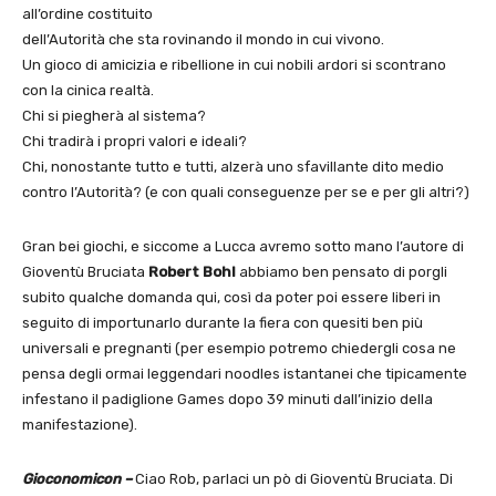
all’ordine costituito
dell’Autorità che sta rovinando il mondo in cui vivono.
Un gioco di amicizia e ribellione in cui nobili ardori si scontrano
con la cinica realtà.
Chi si piegherà al sistema?
Chi tradirà i propri valori e ideali?
Chi, nonostante tutto e tutti, alzerà uno sfavillante dito medio
contro l’Autorità? (e con quali conseguenze per se e per gli altri?)
Gran bei giochi, e siccome a Lucca avremo sotto mano l’autore di
Gioventù Bruciata
Robert Bohl
abbiamo ben pensato di porgli
subito qualche domanda qui, così da poter poi essere liberi in
seguito di importunarlo durante la fiera con quesiti ben più
universali e pregnanti (per esempio potremo chiedergli cosa ne
pensa degli ormai leggendari noodles istantanei che tipicamente
infestano il padiglione Games dopo 39 minuti dall’inizio della
manifestazione).
Gioconomicon –
Ciao Rob, parlaci un pò di Gioventù Bruciata. Di