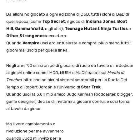
Da allora ho giocato a ogni edizione di D&D, tutti i cloni di D&D di
quell’epoca (come
Top Secret
, il gioco di
Indiana Jones
,
Boot
Hill
,
Gamma World
, e gli altri),
Teenage Mutant Ninja Turtles
e
Other Strangeness
, eccetera.
Quando
Vampire
uscì ero entusiasta e comprai più o meno tutti i
giochi mai usciti per quella linea.
Negli anni ‘90 smisi un pò di giocare di ruolo da tavolo e mi dedicai
ai giochi online come i MOO, MUSH e MUCK basati sul
Mondo di
Tenebra
, oltre che ad alcuni sistemi amatoriali per La Ruota Del
Tempo di Robert Jordan e l’universo di
Star Trek
.
Quando usciì la 3.0 il mio amico Judd Karlman (podcaster, blogger,
game designer) decise di invitarmi a giocare con lui, e così tornai
al tavolo da gioco.
Ma il vero cambiamento e
rivoluzione per me avvennero
quando Judd mi invitò per la