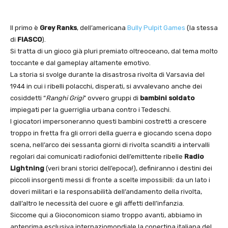
Il primo è
Grey Ranks
, dell’americana
Bully Pulpit Games
(la stessa
di
FIASCO
).
Si tratta di un gioco già pluri premiato oltreoceano, dal tema molto
toccante e dal gameplay altamente emotivo.
La storia si svolge durante la disastrosa rivolta di Varsavia del
1944 in cui i ribelli polacchi, disperati, si avvalevano anche dei
cosiddetti “
Ranghi Grigi
” ovvero gruppi di
bambini soldato
impiegati per la guerriglia urbana contro i Tedeschi.
I giocatori impersoneranno questi bambini costretti a crescere
troppo in fretta fra gli orrori della guerra e giocando scena dopo
scena, nell’arco dei sessanta giorni di rivolta scanditi a intervalli
regolari dai comunicati radiofonici dell’emittente ribelle
Radio
Lightning
(veri brani storici dell’epoca!), definiranno i destini dei
piccoli insorgenti messi di fronte a scelte impossibili: da un lato i
doveri militari e la responsabilità dell’andamento della rivolta,
dall’altro le necessità del cuore e gli affetti dell’infanzia.
Siccome qui a Gioconomicon siamo troppo avanti, abbiamo in
anteprima esclusiva internaziomondiale la copertina italiana del