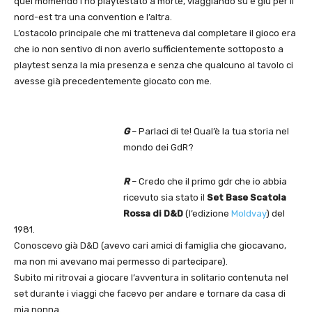
quel momendo l’ho playtestato a morte, viaggiando su e giù per il
nord-est tra una convention e l’altra.
L’ostacolo principale che mi tratteneva dal completare il gioco era
che io non sentivo di non averlo sufficientemente sottoposto a
playtest senza la mia presenza e senza che qualcuno al tavolo ci
avesse già precedentemente giocato con me.
G
– Parlaci di te! Qual’è la tua storia nel
mondo dei GdR?
R
– Credo che il primo gdr che io abbia
ricevuto sia stato il
Set Base Scatola
Rossa di D&D
(l’edizione
Moldvay
) del
1981.
Conoscevo già D&D (avevo cari amici di famiglia che giocavano,
ma non mi avevano mai permesso di partecipare).
Subito mi ritrovai a giocare l’avventura in solitario contenuta nel
set durante i viaggi che facevo per andare e tornare da casa di
mia nonna.