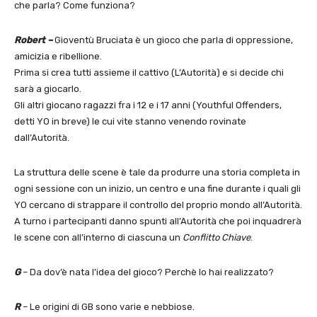
che parla? Come funziona?
Robert –
Gioventù Bruciata è un gioco che parla di oppressione,
amicizia e ribellione.
Prima si crea tutti assieme il cattivo (L’Autorità) e si decide chi
sarà a giocarlo.
Gli altri giocano ragazzi fra i 12 e i 17 anni (Youthful Offenders,
detti YO in breve) le cui vite stanno venendo rovinate
dall’Autorità.
La struttura delle scene è tale da produrre una storia completa in
ogni sessione con un inizio, un centro e una fine durante i quali gli
YO cercano di strappare il controllo del proprio mondo all’Autorità.
A turno i partecipanti danno spunti all’Autorità che poi inquadrerà
le scene con all’interno di ciascuna un
Conflitto Chiave
.
G
– Da dov’è nata l’idea del gioco? Perchè lo hai realizzato?
R
– Le origini di GB sono varie e nebbiose.