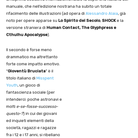
manuale, che nell’edizione nostrana ha subito un totale
rifacimento delle illustrazioni (ad opera di
Alessandro Alaia
, già
noto per opere apparse su
Lo Spirito del Secolo
,
SHOCK
e la
versione straniera di
Human Contact, The Glyphpress e
Cthulhu Apocalypse
).
Il secondo è forse meno
drammatico ma altrettanto
forte come impatto emotivo.
“
Gioventù Bruciata
” è il
titolo italiano di
Misspent
Youth
, un gioco di
fantascienza sociale (per
intenderci: poche astronavi e
molti
e-se-fosse-successo-
questo-?
) in cui dei giovani
ed inquieti elementi della
società, ragazzi e ragazze
fra i 12 e i 17 anni, si ribellano