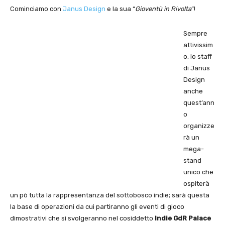
Cominciamo con
Janus Design
e la sua “
Gioventù in Rivolta
”!
Sempre
attivissim
o, lo staff
di Janus
Design
anche
quest’ann
o
organizze
rà un
mega-
stand
unico che
ospiterà
un pò tutta la rappresentanza del sottobosco indie; sarà questa
la base di operazioni da cui partiranno gli eventi di gioco
dimostrativi che si svolgeranno nel cosiddetto
Indie GdR Palace