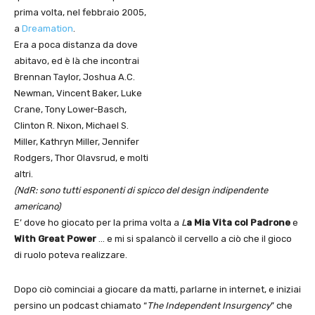
prima volta, nel febbraio 2005,
a
Dreamation
.
Era a poca distanza da dove
abitavo, ed è là che incontrai
Brennan Taylor, Joshua A.C.
Newman, Vincent Baker, Luke
Crane, Tony Lower-Basch,
Clinton R. Nixon, Michael S.
Miller, Kathryn Miller, Jennifer
Rodgers, Thor Olavsrud, e molti
altri.
(NdR: sono tutti esponenti di spicco del design indipendente
americano)
E’ dove ho giocato per la prima volta a
L
a Mia Vita col Padrone
e
With Great Power
… e mi si spalancò il cervello a ciò che il gioco
di ruolo poteva realizzare.
Dopo ciò cominciai a giocare da matti, parlarne in internet, e iniziai
persino un podcast chiamato “
The Independent Insurgency
” che