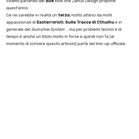
Stiamo parlando dei
due
titoli che Janus Design propone
quest’anno.
Ce ne sarebbe in realtà un
terzo
, molto atteso da molti
appassionati di
Esoterroristi
,
Sulle Tracce di Cthulhu
e in
generale del
Gumshoe System
… ma per problemi tecnici e di
tempo è anche un titolo molto in forse e quindi non fa (al
momento di scrivere questo articolo) parte del line-up ufficiale.