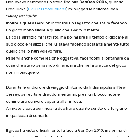
Non avevo nemmeno un titolo fino alla
GenCon 2006
, quando
Fred Hicks (
Evil Hat Productions
) mi suggerì la brillante idea
“
Misspent Youth
”.
Inoltre a quella GenCon incontrai un ragazzo che stava facendo
un gioco molto simile a quello che avevo in mente.
La cosa all’inizio mi rattristò, ma poi mi presi il tempo di giocare al
suo gioco e realizzai che lui stava facendo sostanzialmente tutto
quello che io
non
volevo fare.
Mi servì anche come lezione oggettiva, facendomi allontanare da
cose che stavo pensando di fare, ma che nella pratica del gioco
non mi piacquero.
Durante le undici ore di viaggio dl ritorno da Indianapolis al New
Jersey, per evitare di addormentarmi, presi un blocco note e
cominciai a scrivere appunti alla rinfusa.
Arrivato a casa cominciai a decifrare quanto scritto e a forgiarlo
in qualcosa di sensato.
Il gioco ha visto ufficialmente la luce a GenCon 2010, ma prima di