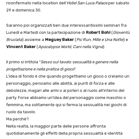
riconfermato nella location dell’
Hotel San Luca Palace
per sabato
29 e domenica 30.
Saranno poi organizzati ben due interessantissimi seminari fra
Lunedì e Martedì con la partecipazione di
Robert Bohl
(
Gioventù
Bruciata
) assieme a
Meguey Baker
(
Psi Run, Mille e Una Notte
) e
Vincent Baker
(
Apocalypse World, Cani nella Vigna
).
Il primo si intitola “
Sesso sul tavolo: sessualità e genere nella
progettazione e nella pratica di gioco
”.
L’idea di fondo è che quando progettiamo un gioco o creiamo un
personaggio, pensiamo alle abilità, ai punti di forza e alle
debolezze, magari alle armi o ai poteri o al ruolo all’interno del
party. Forse abbiamo un’idea del personaggio come maschio o
femmina, ma solitamente qui si ferma la sessualità nei giochi di
ruolo da tavolo.
Ma perché?
Nella realtà, la maggior parte delle persone affronta
quotidianamente gli effetti della propria sessualità e identità