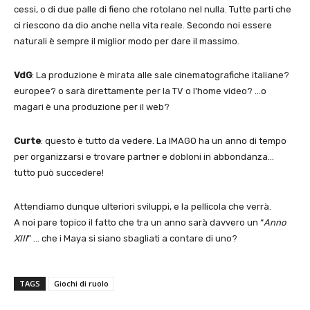
cessi, o di due palle di fieno che rotolano nel nulla. Tutte parti che
ci riescono da dio anche nella vita reale. Secondo noi essere
naturali è sempre il miglior modo per dare il massimo.
VdG
: La produzione è mirata alle sale cinematografiche italiane?
europee? o sarà direttamente per la TV o l'home video? …o
magari è una produzione per il web?
Curte
: questo è tutto da vedere. La IMAGO ha un anno di tempo
per organizzarsi e trovare partner e dobloni in abbondanza…
tutto può succedere!
Attendiamo dunque ulteriori sviluppi, e la pellicola che verrà.
A noi pare topico il fatto che tra un anno sarà davvero un “
Anno
XIII
” … che i Maya si siano sbagliati a contare di uno?
TAGS
Giochi di ruolo