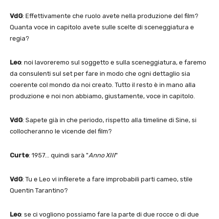
VdG
: Effettivamente che ruolo avete nella produzione del film?
Quanta voce in capitolo avete sulle scelte di sceneggiatura e
regia?
Leo
: noi lavoreremo sul soggetto e sulla sceneggiatura, e faremo
da consulenti sul set per fare in modo che ogni dettaglio sia
coerente col mondo da noi creato. Tutto il resto è in mano alla
produzione e noi non abbiamo, giustamente, voce in capitolo.
VdG
: Sapete già in che periodo, rispetto alla timeline di Sine, si
collocheranno le vicende del film?
Curte
: 1957… quindi sarà "
Anno XIII
"
VdG
: Tu e Leo vi infilerete a fare improbabili parti cameo, stile
Quentin Tarantino?
Leo
: se ci vogliono possiamo fare la parte di due rocce o di due