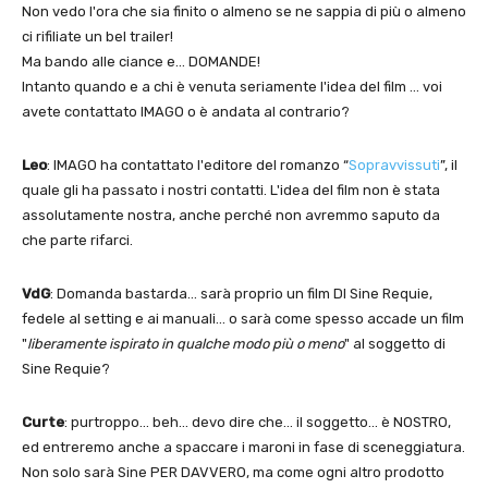
Non vedo l'ora che sia finito o almeno se ne sappia di più o almeno
ci rifiliate un bel trailer!
Ma bando alle ciance e… DOMANDE!
Intanto quando e a chi è venuta seriamente l'idea del film … voi
avete contattato IMAGO o è andata al contrario?
Leo
: IMAGO ha contattato l'editore del romanzo “
Sopravvissuti
”, il
quale gli ha passato i nostri contatti. L'idea del film non è stata
assolutamente nostra, anche perché non avremmo saputo da
che parte rifarci.
VdG
: Domanda bastarda… sarà proprio un film DI Sine Requie,
fedele al setting e ai manuali… o sarà come spesso accade un film
"
liberamente ispirato in qualche modo più o meno
" al soggetto di
Sine Requie?
Curte
: purtroppo… beh… devo dire che… il soggetto… è NOSTRO,
ed entreremo anche a spaccare i maroni in fase di sceneggiatura.
Non solo sarà Sine PER DAVVERO, ma come ogni altro prodotto