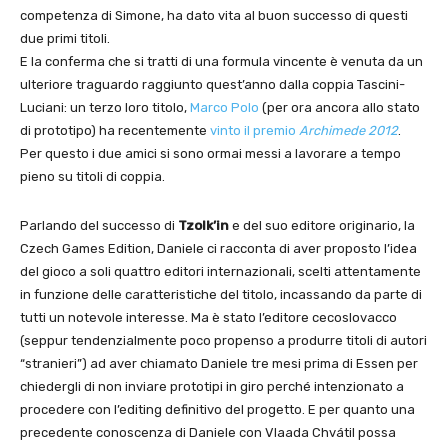
competenza di Simone, ha dato vita al buon successo di questi
due primi titoli.
E la conferma che si tratti di una formula vincente è venuta da un
ulteriore traguardo raggiunto quest’anno dalla coppia Tascini-
Luciani: un terzo loro titolo,
Marco Polo
(per ora ancora allo stato
di prototipo) ha recentemente
vinto il premio
Archimede 2012
.
Per questo i due amici si sono ormai messi a lavorare a tempo
pieno su titoli di coppia.
Parlando del successo di
Tzolk’in
e del suo editore originario, la
Czech Games Edition, Daniele ci racconta di aver proposto l’idea
del gioco a soli quattro editori internazionali, scelti attentamente
in funzione delle caratteristiche del titolo, incassando da parte di
tutti un notevole interesse. Ma è stato l’editore cecoslovacco
(seppur tendenzialmente poco propenso a produrre titoli di autori
“stranieri”) ad aver chiamato Daniele tre mesi prima di Essen per
chiedergli di non inviare prototipi in giro perché intenzionato a
procedere con l’editing definitivo del progetto. E per quanto una
precedente conoscenza di Daniele con Vlaada Chvátil possa