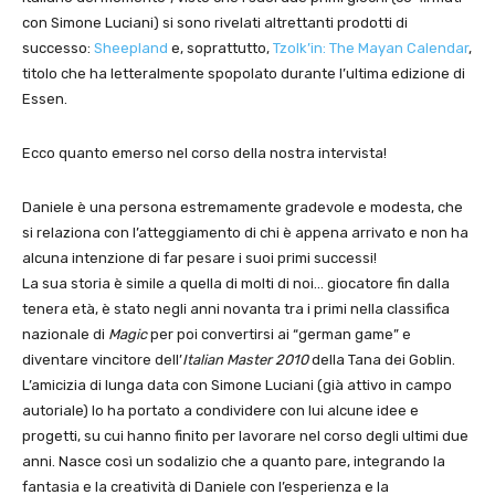
con Simone Luciani) si sono rivelati altrettanti prodotti di
successo:
Sheepland
e, soprattutto,
Tzolk’in: The Mayan Calendar
,
titolo che ha letteralmente spopolato durante l’ultima edizione di
Essen.
Ecco quanto emerso nel corso della nostra intervista!
Daniele è una persona estremamente gradevole e modesta, che
si relaziona con l’atteggiamento di chi è appena arrivato e non ha
alcuna intenzione di far pesare i suoi primi successi!
La sua storia è simile a quella di molti di noi… giocatore fin dalla
tenera età, è stato negli anni novanta tra i primi nella classifica
nazionale di
Magic
per poi convertirsi ai “german game” e
diventare vincitore dell’
Italian Master 2010
della Tana dei Goblin.
L’amicizia di lunga data con Simone Luciani (già attivo in campo
autoriale) lo ha portato a condividere con lui alcune idee e
progetti, su cui hanno finito per lavorare nel corso degli ultimi due
anni. Nasce così un sodalizio che a quanto pare, integrando la
fantasia e la creatività di Daniele con l’esperienza e la