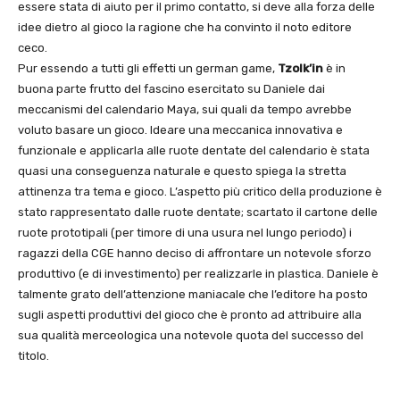
essere stata di aiuto per il primo contatto, si deve alla forza delle
idee dietro al gioco la ragione che ha convinto il noto editore
ceco.
Pur essendo a tutti gli effetti un german game,
Tzolk’in
è in
buona parte frutto del fascino esercitato su Daniele dai
meccanismi del calendario Maya, sui quali da tempo avrebbe
voluto basare un gioco. Ideare una meccanica innovativa e
funzionale e applicarla alle ruote dentate del calendario è stata
quasi una conseguenza naturale e questo spiega la stretta
attinenza tra tema e gioco. L’aspetto più critico della produzione è
stato rappresentato dalle ruote dentate; scartato il cartone delle
ruote prototipali (per timore di una usura nel lungo periodo) i
ragazzi della CGE hanno deciso di affrontare un notevole sforzo
produttivo (e di investimento) per realizzarle in plastica. Daniele è
talmente grato dell’attenzione maniacale che l’editore ha posto
sugli aspetti produttivi del gioco che è pronto ad attribuire alla
sua qualità merceologica una notevole quota del successo del
titolo.