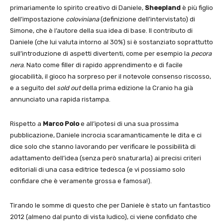
primariamente lo spirito creativo di Daniele,
Sheepland
è più figlio
dell’impostazione
coloviniana
(definizione dell’intervistato) di
Simone, che è l’autore della sua idea di base. Il contributo di
Daniele (che lui valuta intorno al 30%) si è sostanziato soprattutto
sull’introduzione di aspetti divertenti, come per esempio la
pecora
nera
. Nato come filler di rapido apprendimento e di facile
giocabilità, il gioco ha sorpreso per il notevole consenso riscosso,
e a seguito del
sold out
della prima edizione la Cranio ha già
annunciato una rapida ristampa.
Rispetto a
Marco Polo
e all’ipotesi di una sua prossima
pubblicazione, Daniele incrocia scaramanticamente le dita e ci
dice solo che stanno lavorando per verificare le possibilità di
adattamento dell’idea (senza però snaturarla) ai precisi criteri
editoriali di una casa editrice tedesca (e vi possiamo solo
confidare che è veramente grossa e famosa!).
Tirando le somme di questo che per Daniele è stato un fantastico
2012 (almeno dal punto di vista ludico), ci viene confidato che