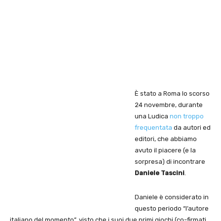
È stato a Roma lo scorso
24 novembre, durante
una Ludica
non troppo
frequentata
da autori ed
editori, che abbiamo
avuto il piacere (e la
sorpresa) di incontrare
Daniele Tascini
.
Daniele è considerato in
questo periodo “l’autore
italiano del momento”, visto che i suoi due primi giochi (co-firmati