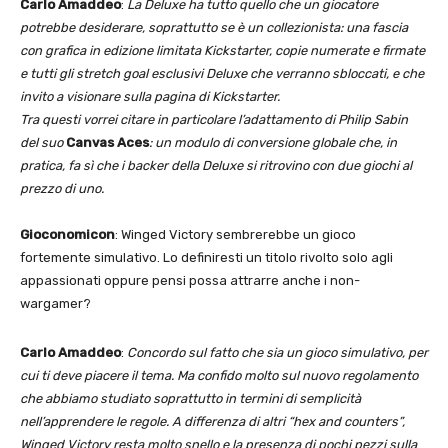
Carlo Amaddeo
:
La Deluxe ha tutto quello che un giocatore
potrebbe desiderare, soprattutto se è un collezionista: una fascia
con grafica in edizione limitata Kickstarter, copie numerate e firmate
e tutti gli stretch goal esclusivi Deluxe che verranno sbloccati, e che
invito a visionare sulla pagina di Kickstarter.
Tra questi vorrei citare in particolare l’adattamento di Philip Sabin
del suo
Canvas Aces
: un modulo di conversione globale che, in
pratica, fa sì che i backer della Deluxe si ritrovino con due giochi al
prezzo di uno.
Gioconomicon
: Winged Victory sembrerebbe un gioco
fortemente simulativo. Lo definiresti un titolo rivolto solo agli
appassionati oppure pensi possa attrarre anche i non-
wargamer?
Carlo Amaddeo
:
Concordo sul fatto che sia un gioco simulativo, per
cui ti deve piacere il tema. Ma confido molto sul nuovo regolamento
che abbiamo studiato soprattutto in termini di semplicità
nell’apprendere le regole. A differenza di altri “hex and counters”,
Winged Victory resta molto snello e la presenza di pochi pezzi sulla