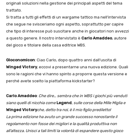
originali soluzioni nella gestione dei principali aspetti del tema
trattato.
Si tratta a tutti gli effetti di un wargame tattico ma nell’intervista
che segue ne svisceriamo ogni aspetto, soprattutto per capire
che tipo di interesse può suscitare anche in giocatori non avvezzi
a questo genere. Il nostro intervistato è
Carlo Amaddeo
, autore
del gioco e titolare della casa editrice WBS.
Gioconomicon
: Ciao Carlo, dopo quattro anni dall’uscita di
Winged Victory
, eccovi a presentarne una nuova edizione. Quali
sono le ragioni che vi hanno spinto a proporre questa versione e
perché avete scelto la piattaforma kickstarter?
Carlo Amaddeo
:
Che dire… sembra che in WBS i giochi più venduti
siano quelli di nicchia come
Legend
, sulle corse della Mille Miglia e
Winged Victory
che, detto tra noi, è il mio figlio prediletto!
La prima edizione ha avuto un grande successo nonostante il
regolamento non fosse dei migliori e la qualità produttiva non
all’altezza. Unisci a tali limiti la volontà di espandere questo gioco