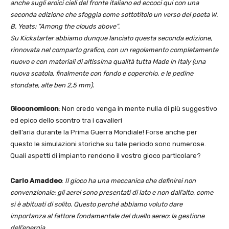
anche sugli eroici cieli del fronte italiano ed eccoci qui con una
seconda edizione che sfoggia come sottotitolo un verso del poeta W.
B. Yeats: “Among the clouds above”.
Su Kickstarter abbiamo dunque lanciato questa seconda edizione,
rinnovata nel comparto grafico, con un regolamento completamente
nuovo e con materiali di altissima qualità tutta Made in Italy (una
nuova scatola, finalmente con fondo e coperchio, e le pedine
stondate, alte ben 2,5 mm).
Gioconomicon
: Non credo venga in mente nulla di più suggestivo
ed epico dello scontro tra i cavalieri
dell’aria durante la Prima Guerra Mondiale! Forse anche per
questo le simulazioni storiche su tale periodo sono numerose.
Quali aspetti di impianto rendono il vostro gioco particolare?
Carlo Amaddeo
:
Il gioco ha una meccanica che definirei non
convenzionale: gli aerei sono presentati di lato e non dall’alto, come
si è abituati di solito. Questo perché abbiamo voluto dare
importanza al fattore fondamentale del duello aereo: la gestione
dell’energia.