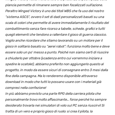
plancia permette di rimanere sempre ben focalizzati sull’azione.
Peraltro Winged Victory è uno dei titoli WBS che fa uso del nostro
“sistema ASCS”, ovvero il set di dadi personalizzati basati su una
scala di colori che permette di avere immediatamente il risultato del
combattimento senza fare ricorso a tabelle, schede, grafici e tutti
quegli elementi che tendono a rallentare il gioco di guerra classico.
Voglio anche ricordare che stiamo lavorando su un motore per il
gioco in solitario basato su “aerei robot”: funziona molto bene e deve
essere solo un po' messo a punto. Poiché non siamo certi di riuscire
a chiuderlo per ottobre (scadenza entro cui vorremmo iniziare a
spedire le scatole!), abbiamo preferito non aggiungerlo questo al
progetto, in modo da essere sicuri di consegnare entro 3 mesi dalla
fine della campagna. Ma lo renderemo disponibile attraverso
download in modo che tutti lo possano usare con i materiali già
compresi nella confezione!
In più abbiamo previsto una parte RPG della carriera pilota che
personalmente trovo molto affascinante… forse perché ho sempre
desiderato trovarla nei simulatori di volo sul PC senza riuscirvi! Si
tratta di un vero e proprio gioco di ruolo: si crea il pilota, la