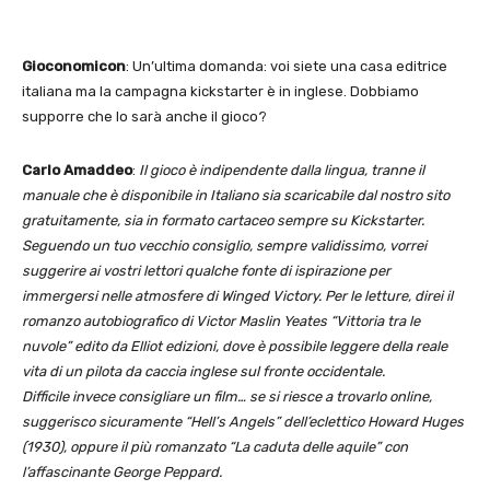
Gioconomicon
: Un’ultima domanda: voi siete una casa editrice
italiana ma la campagna kickstarter è in inglese. Dobbiamo
supporre che lo sarà anche il gioco?
Carlo Amaddeo
:
Il gioco è indipendente dalla lingua, tranne il
manuale che è disponibile in Italiano sia scaricabile dal nostro sito
gratuitamente, sia in formato cartaceo sempre su Kickstarter.
Seguendo un tuo vecchio consiglio, sempre validissimo, vorrei
suggerire ai vostri lettori qualche fonte di ispirazione per
immergersi nelle atmosfere di Winged Victory. Per le letture, direi il
romanzo autobiografico di Victor Maslin Yeates “Vittoria tra le
nuvole” edito da Elliot edizioni, dove è possibile leggere della reale
vita di un pilota da caccia inglese sul fronte occidentale.
Difficile invece consigliare un film… se si riesce a trovarlo online,
suggerisco sicuramente “Hell’s Angels” dell’eclettico Howard Huges
(1930), oppure il più romanzato “La caduta delle aquile” con
l’affascinante George Peppard.