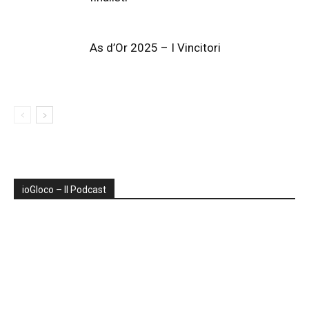
As d’Or 2025 – I Vincitori
ioGIoco – Il Podcast
Audio
Player