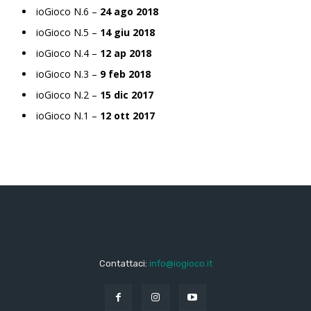
ioGioco N.6 –
24 ago 2018
ioGioco N.5 –
14 giu 2018
ioGioco N.4 –
12 ap 2018
ioGioco N.3 –
9 feb 2018
ioGioco N.2 –
15 dic 2017
ioGioco N.1 –
12 ott 2017
Contattaci:
info@iogioco.it