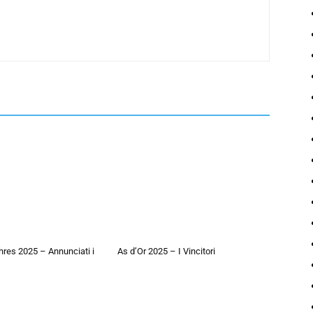
hres 2025 – Annunciati i
As d’Or 2025 – I Vincitori