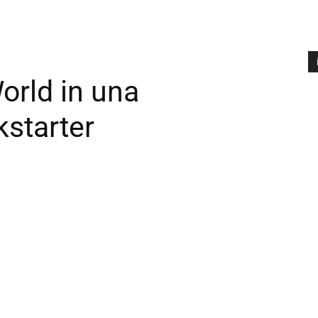
World in una
A
P
starter