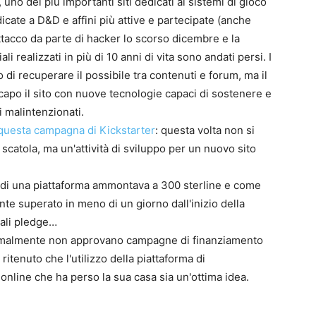
, uno dei più importanti siti dedicati ai sistemi di gioco
cate a D&D e affini più attive e partecipate (anche
 attacco da parte di hacker lo scorso dicembre e la
i realizzati in più di 10 anni di vita sono andati persi. I
 di recuperare il possibile tra contenuti e forum, ma il
ccapo il sito con nuove tecnologie capaci di sostenere e
0
i malintenzionati.
4
questa campagna di Kickstarter
: questa volta non si
 scatola, ma un'attività di sviluppo per un nuovo sito
io di una piattaforma ammontava a 300 sterline e come
e superato in meno di un giorno dall'inizio della
nali pledge…
normalmente non approvano campagne di finanziamento
tenuto che l'utilizzo della piattaforma di
online che ha perso la sua casa sia un'ottima idea.