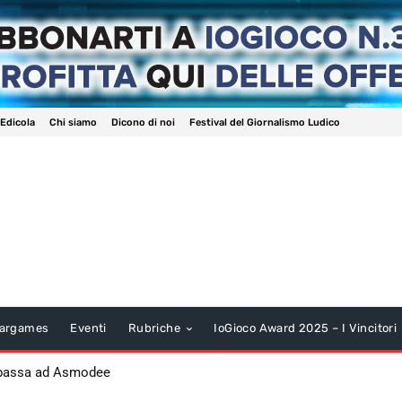
 Edicola
Chi siamo
Dicono di noi
Festival del Giornalismo Ludico
argames
Eventi
Rubriche
IoGioco Award 2025 – I Vincitori
 passa ad Asmodee