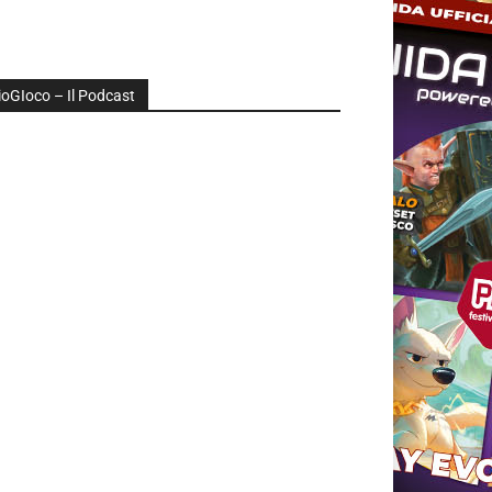
ioGIoco – Il Podcast
udio
layer