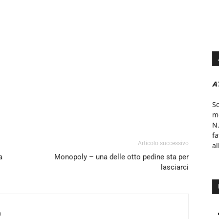
A
S
mo
N.
f
Articolo successivo
al
a
Monopoly – una delle otto pedine sta per
lasciarci
a