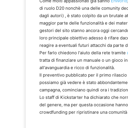
Come molti appassionati già sanno
EnWorld
di ruolo D20 nonchè una delle comunity dedi
dagli autori) , è stato colpito da un brutale
maggior parte delle funzionalità e dei material
gestori del sito stanno ancora oggi cercando
loro principale obiettivo adesso è rifare da
reagire a eventuali futuri attacchi da parte d
Per farlo chiedono l'aiuto della rete tramite
tratta di finanziare un manuale o un gioco in
all'avanguardia e ricco di funzionalità.
Il preventivo pubblicato per il primo rilasc
possiamo già vedere è stato abbondantement
campagna, cominciano quindi ora i tradizio
Lo staff di Kickstarter ha dichiarato che 
del genere, ma per questa occasione hanno ri
crowdfunding per ripristinare una comunità 