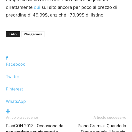
direttamente
qui
sul sito ancora per poco al prezzo di
preordine di 49,99$, anziché i 79,99$ di listino.
TAGS
Wargames
Facebook
Twitter
Pinterest
WhatsApp
Articolo precedente
Articolo successivo
PisaCON 2013 : Occasione da
Piano Cremisi. Quando la
non perdere per giocatori e
Storia sorvola l’Ucronia.