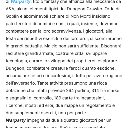
di
Warparty
, titolo fantasy che affianca alla meccanica da
A&A, alcuni elementi tipici del Dungeon Crawler. Orde di
Goblin e abominevoli schiere di Non Morti insidiano i
patri territori di uomini e nani, i quali, insieme, dovranno
combattere per la loro sopravvivenza. I giocatori, alla
testa dei rispettivi eserciti e dei loro eroi, si scontreranno
in grandi battaglie. Ma ciò non sarà sufficiente. Bisognerà
reclutare grandi armate, costruire città, sviluppare
tecnologia, curare lo sviluppo dei propri eroi, esplorare
Dungeon, combattere creature feroci quanto esotiche,
accumulare tesori e incantesimi, il tutto per avere ragione
dell’avversario. Tante attività presumono una ricca
dotazione che infatti prevede 294 pedine, 314 fra marker
e segnalini di controllo, 189 carte tra incantesimi,
ricerche, mostri ed eroi, due mappe un regolamento e
due supplementi eserciti, uno per parte.
Warparty
impegna da due a quattro giocatori per un
tempo massimo di tre ore. Può essere acquistato