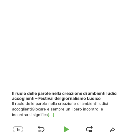
Il ruolo delle parole nella creazione di ambienti ludici
accoglienti – Festival del giornalismo Ludico
Il ruolo delle parole nella creazione di ambienti ludici
accoglientiGiocare è sempre un libero incontro, e
incontrarsi significa
[...]
1
x
Change
Share