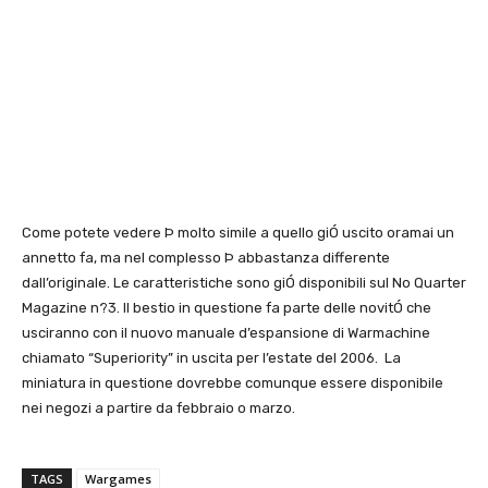
Come potete vedere Þ molto simile a quello giÓ uscito oramai un
annetto fa, ma nel complesso Þ abbastanza differente
dall’originale. Le caratteristiche sono giÓ disponibili sul No Quarter
Magazine n?3. Il bestio in questione fa parte delle novitÓ che
usciranno con il nuovo manuale d’espansione di Warmachine
chiamato “Superiority” in uscita per l’estate del 2006. La
miniatura in questione dovrebbe comunque essere disponibile
nei negozi a partire da febbraio o marzo.
TAGS
Wargames