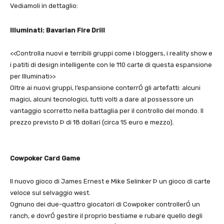
Vediamoli in dettaglio:
Illuminati: Bavarian Fire Drill
<<Controlla nuovi e terribili gruppi come i bloggers, i reality show e
i patiti di design intelligente con le 110 carte di questa espansione
per Illuminati>>
Oltre ai nuovi gruppi, l’espansione conterrÓ gli artefatti: alcuni
magici, alcuni tecnologici, tutti volti a dare al possessore un
vantaggio scorretto nella battaglia per il controllo del mondo. Il
prezzo previsto Þ di 18 dollari (circa 15 euro e mezzo).
Cowpoker Card Game
Il nuovo gioco di James Ernest e Mike Selinker Þ un gioco di carte
veloce sul selvaggio west.
Ognuno dei due-quattro giocatori di Cowpoker controllerÓ un
ranch, e dovrÓ gestire il proprio bestiame e rubare quello degli