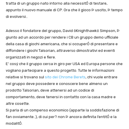
tratta di un gruppo nato intorno alla necessitÓ di testare,
appunto il nuovo manuale di CP. Ora che il gioco Þ uscito, Þ tempo
di evolversi..
Adesso il fondatore del gruppo, David ôKnighthawkö Simpson, Þ
giunto ad un accordo per rendere i CB un gruppo demo ufficiale
della casa di giochi americana, che si occuperÓ di presentare e
diffondere i giochi Talsorian, attraverso dimostrativi ed eventi
organizzati in negozi e fiere.
E’ cosý che il gruppo cerca in giro per USA ed Europa persone che
vogliano partecipare a questo progetto. Tutte le informazioni
relative si trovano sul
sito dei Chrome Berets
, chi vuole entrare
nel gruppo deve possedere e conoscere bene almeno un
prodotto Talsorian, deve attenersi ad un codice di
comportamento, deve tenersi in contatto con la casa madre e
altre cosette.
Si parla di un compenso economico (apparte la soddisfazione di
fan ovviamente..), di cui per? non Þ ancora definita l’entitÓ e la
modalitÓ.