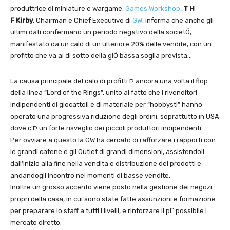
produttrice di miniature e wargame,
Games Workshop
,
T H
F Kirby
, Chairman e Chief Executive di
GW
, informa che anche gli
ultimi dati confermano un periodo negativo della societÓ,
manifestato da un calo di un ulteriore 20% delle vendite, con un
profitto che va al di sotto della giÓ bassa soglia prevista…
La causa principale del calo di profitti Þ ancora una volta il flop
della linea “Lord of the Rings”, unito al fatto che i rivenditori
indipendenti di giocattoli e di materiale per “hobbysti” hanno
operato una progressiva riduzione degli ordini, soprattutto in USA
dove c’Þ un forte risveglio dei piccoli produttori indipendenti.
Per ovviare a questo la GW ha cercato di rafforzare i rapporti con
le grandi catene e gli Outlet di grandi dimensioni, assistendoli
dall’inizio alla fine nella vendita e distribuzione dei prodotti e
andandogli incontro nei momenti di basse vendite.
Inoltre un grosso accento viene posto nella gestione dei negozi
propri della casa, in cui sono state fatte assunzioni e formazione
per preparare lo staff a tutti i livelli, e rinforzare il pi¨ possibile i
mercato diretto.