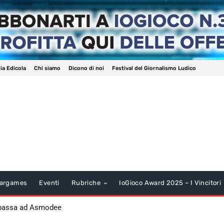
ia Edicola
Chi siamo
Dicono di noi
Festival del Giornalismo Ludico
argames
Eventi
Rubriche
IoGioco Award 2025 – I Vincitori
 passa ad Asmodee