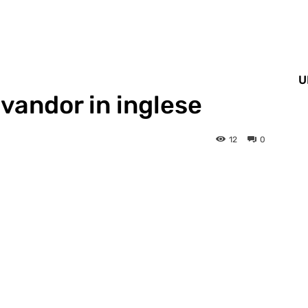
U
vandor in inglese
12
0