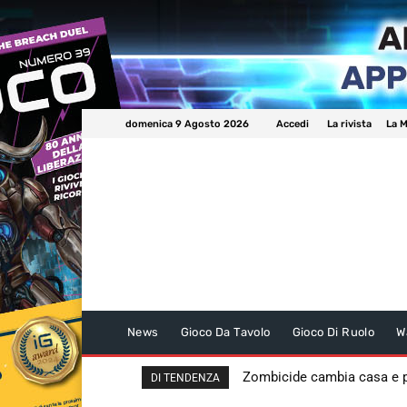
domenica 9 Agosto 2026
Accedi
La rivista
La M
News
Gioco Da Tavolo
Gioco Di Ruolo
W
Zombicide cambia casa e
DI TENDENZA