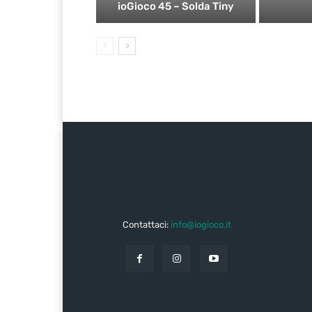
ioGioco 45 – Solda Tiny
Contattaci:
info@iogioco.it