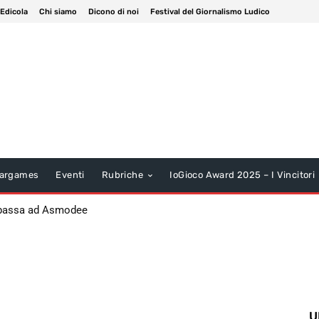
 Edicola
Chi siamo
Dicono di noi
Festival del Giornalismo Ludico
argames
Eventi
Rubriche
IoGioco Award 2025 – I Vincitori
 passa ad Asmodee
U