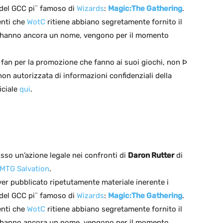
i del GCC pi¨ famoso di
Wizards
:
Magic:The Gathering
.
enti che
WotC
ritiene abbiano segretamente fornito il
n hanno ancora un nome, vengono per il momento
di fan per la promozione che fanno ai suoi giochi, non Þ
non autorizzata di informazioni confidenziali della
iciale
qui
.
so un’azione legale nei confronti di
Daron Rutter
di
MTG Salvation
.
aver pubblicato ripetutamente materiale inerente i
i del GCC pi¨ famoso di
Wizards
:
Magic:The Gathering
.
enti che
WotC
ritiene abbiano segretamente fornito il
n hanno ancora un nome, vengono per il momento