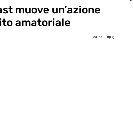
ast muove un’azione
ito amatoriale
14
0