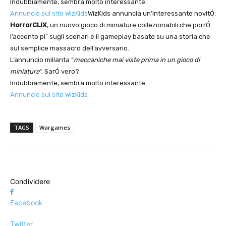
Indubbiamente, sembra molto interessante.
Annuncio sul sito WizKids
WizKids annuncia un’interessante novitÓ:
HorrorCLIX
, un nuovo gioco di miniature collezionabili che porrÓ
l’accento pi¨ sugli scenari e il gameplay basato su una storia che
sul semplice massacro dell’avversario.
L’annuncio millanta “
meccaniche mai viste prima in un gioco di
miniature
“. SarÓ vero?
Indubbiamente, sembra molto interessante.
Annuncio sul sito WizKids
TAGS
Wargames
Condividere
Facebook
Twitter