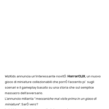
WizKids annuncia un’interessante novitÓ:
HorrorCLIX
, un nuovo
gioco di miniature collezionabili che porrÓ l’accento pi¨ sugli
scenari e il gameplay basato su una storia che sul semplice
massacro dell’avversario.
L’annuncio millanta “
meccaniche mai viste prima in un gioco di
miniature
“. SarÓ vero?