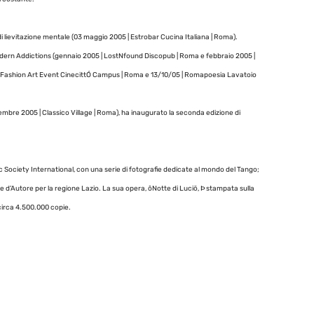
di lievitazione mentale (03 maggio 2005 | Estrobar Cucina Italiana | Roma).
Modern Addictions (gennaio 2005 | LostNfound Discopub | Roma e febbraio 2005 |
5 | Fashion Art Event CinecittÓ Campus | Roma e 13/10/05 | Romapoesia Lavatoio
embre 2005 | Classico Village | Roma), ha inaugurato la seconda edizione di
 Society International, con una serie di fotografie dedicate al mondo del Tango;
d’Autore per la regione Lazio. La sua opera, ôNotte di Luciö, Þ stampata sulla
n circa 4.500.000 copie.