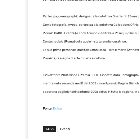
Partecipa, come graphic designer, alla collettiva Onanismi | 26 ore 
Come fotografa, invece, partecipa alla collettiva Collections Of 
Piccolo CaffÞ | Firenze) e Look Around <-> Strike a Pose (05/07/0
Contumaciale | Roma) della quale Þ stata anche curatrice.
La sua prima personale dal titolo Shah MatÓ – Il re Þ morto (29 nov
PlayArts, rassegna di arte musica e cultura.
Il 23 ottobre 2004 vince il Premio LHOTD, indetto dalla Lomographic
mentre nella seconda metÓ del 2005 vince il premio Pagine Bianche 
copertina degli elenchi telefonici 2006 diffusi in tutta la regione, i
Fonte
:
Exibart
TAGS
Eventi