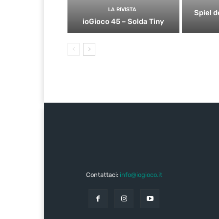
LA RIVISTA
Spiel d
ioGioco 45 – Solda Tiny
Contattaci:
info@iogioco.it