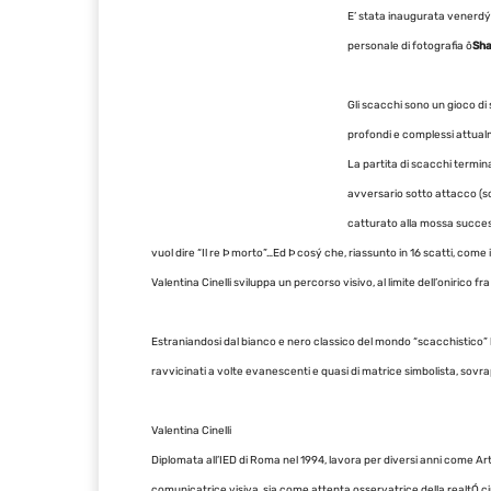
E’ stata inaugurata venerdý
personale di fotografia ô
Sha
Gli scacchi sono un gioco di 
profondi e complessi attual
La partita di scacchi termin
avversario sotto attacco (s
catturato alla mossa succe
vuol dire “Il re Þ morto”…
Ed Þ cosý che, riassunto in 16 scatti, come i
Valentina Cinelli sviluppa un percorso visivo, al limite dell’onirico fra
Estraniandosi dal bianco e nero classico del mondo “scacchistico” 
ravvicinati a volte evanescenti e quasi di matrice simbolista, sovra
Valentina Cinelli
Diplomata all’IED di Roma nel 1994, lavora per diversi anni come A
comunicatrice visiva, sia come attenta osservatrice della realtÓ c