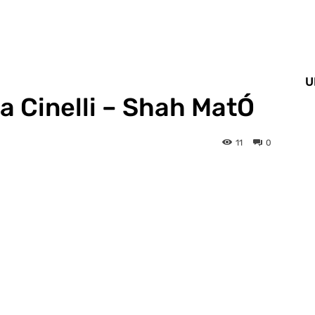
U
na Cinelli – Shah MatÓ
11
0