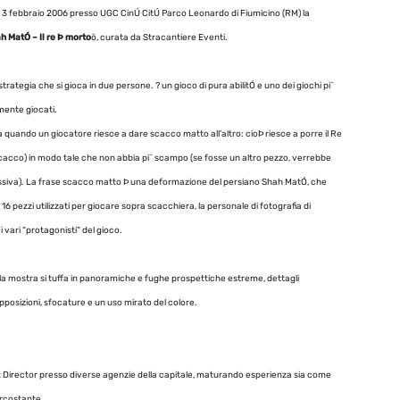
 3 febbraio 2006 presso UGC CinÚ CitÚ Parco Leonardo di Fiumicino (RM) la
h MatÓ – Il re Þ morto
ö, curata da Stracantiere Eventi.
strategia che si gioca in due persone. ? un gioco di pura abilitÓ e uno dei giochi pi¨
mente giocati.
a quando un giocatore riesce a dare scacco matto all’altro: cioÞ riesce a porre il Re
cacco) in modo tale che non abbia pi¨ scampo (se fosse un altro pezzo, verrebbe
ssiva). La frase scacco matto Þ una deformazione del persiano Shah MatÓ, che
 16 pezzi utilizzati per giocare sopra scacchiera, la personale di fotografia di
 i vari “protagonisti” del gioco.
la mostra si tuffa in panoramiche e fughe prospettiche estreme, dettagli
pposizioni, sfocature e un uso mirato del colore.
rt Director presso diverse agenzie della capitale, maturando esperienza sia come
ircostante.