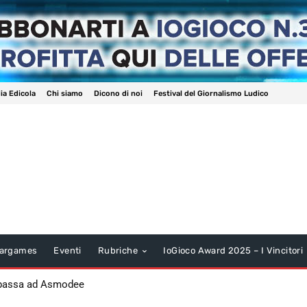
ia Edicola
Chi siamo
Dicono di noi
Festival del Giornalismo Ludico
argames
Eventi
Rubriche
IoGioco Award 2025 – I Vincitori
 passa ad Asmodee