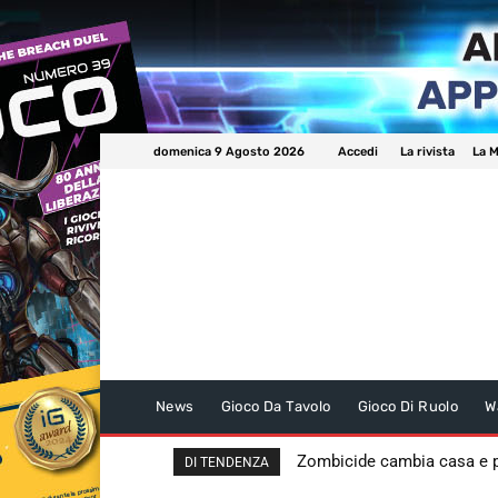
domenica 9 Agosto 2026
Accedi
La rivista
La M
News
Gioco Da Tavolo
Gioco Di Ruolo
W
Zombicide cambia casa e
DI TENDENZA