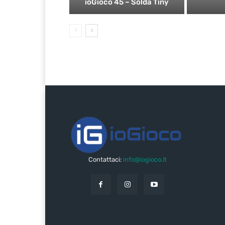
ioGioco 45 – Solda Tiny
Contattaci:
info@iogioco.it