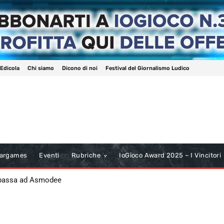
 Edicola
Chi siamo
Dicono di noi
Festival del Giornalismo Ludico
argames
Eventi
Rubriche
IoGioco Award 2025 – I Vincitori
 passa ad Asmodee