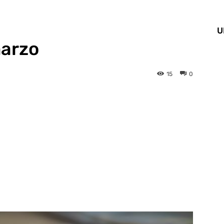
U
marzo
15
0