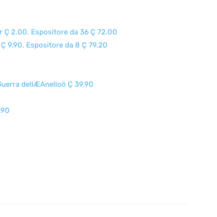
er Ç 2.00. Espositore da 36 Ç 72.00
r Ç 9.90. Espositore da 8 Ç 79.20
ôGuerra dellÆAnelloö Ç 39.90
.90