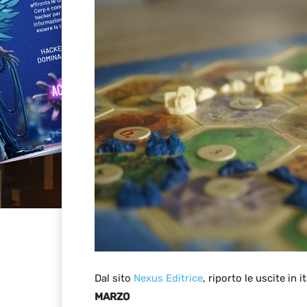
Dal sito
Nexus Editrice
, riporto le uscite in
MARZO