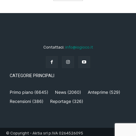
Contattaci:
info@iogioco.it
CATEGORIE PRINCIPALI
Primo piano
(6645)
News
(2060)
Anteprime
(529)
Recensioni
(386)
Reportage
(326)
© Copyright - Aktia srl p.IVA 0264526095