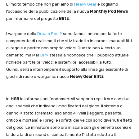
E’ molto tempo che non parliamo di
Heavy Gear
e cogliamo
l’occasione della pubblicazione della nuova
Monthly Pod News
per informarvi del progetto
Blitz
…
I wargame della
Dream Pod 9
sono famosi anche per la forte
componente di realismo, il che si Þ tradotto in corposi manuali fitti
di regole e partite non proprio veloci. Questo non Þ certo un
demerito, ma Þ la
DP9
stessa a riconosce che il pubblico attuale
richiede partite pi¨ veloci e sistemi pi¨ accessibili a tutti.
Quindi, senza interrompere il supporto alla linea gia esistente di
giochi di ruolo e wargame, nasce
Heavy Gear Blitz
.
In
HGB
le informazioni fondamentali vengono registrare con due
dadi speciali che indicano i modificatori del gioco. Il sistema di
danno Þ stato scremato lasciando 4 livelli (leggero, pesante,
critico e mortale) e i pregi e i difetti dei veicoli sono divenuti effetti
del gioco. Le miniature sono ora in scala con gli elementi scenici e
la durata di un round di combattimento Þ stata ridotta a 5