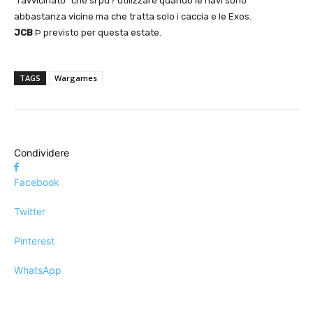
“ravvicinato” che si pu? utilizzare quando le navi sono
abbastanza vicine ma che tratta solo i caccia e le Exos.
JCB
Þ previsto per questa estate.
TAGS
Wargames
Condividere
Facebook
Twitter
Pinterest
WhatsApp