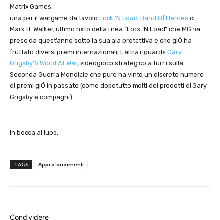
Matrix Games,
una per il wargame da tavolo
Lock ‘N Load: Band Of Heroes
di
Mark H. Walker, ultimo nato della linea “Lock ‘N Load” che MG ha
preso da quest’anno sotto la sua ala protettiva e che giÓ ha
fruttato diversi premi internazionali; L’altra riguarda
Gary
Grigsby’S World At War
, videogioco strategico a turni sulla
Seconda Guerra Mondiale che pure ha vinto un discreto numero
di premi giÓ in passato (come dopotutto molti dei prodotti di Gary
Grigsby e compagni).
In bocca al lupo.
TAGS
Approfondimenti
Condividere