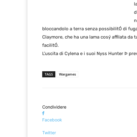
l
d
n
bloccandolo a terra senza possibilitÓ di fug
Claymore, che ha una lama cosý affilata da t
facilitÓ.
L’uscita di Cylena e i suoi Nyss Hunter Þ pr
TAGS
Wargames
Condividere
Facebook
Twitter