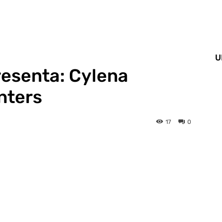
U
resenta: Cylena
nters
17
0