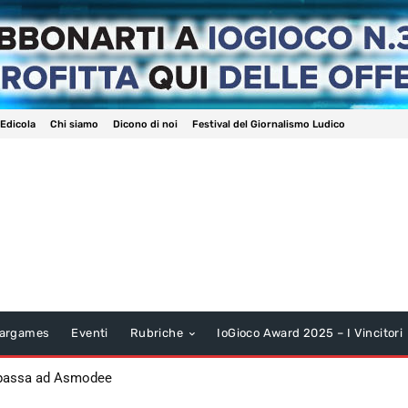
 Edicola
Chi siamo
Dicono di noi
Festival del Giornalismo Ludico
argames
Eventi
Rubriche
IoGioco Award 2025 – I Vincitori
 passa ad Asmodee