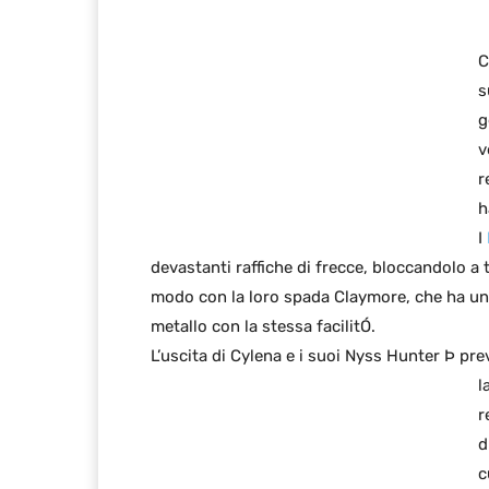
C
s
g
v
r
h
I
devastanti raffiche di frecce, bloccandolo a t
modo con la loro spada Claymore, che ha una
metallo con la stessa facilitÓ.
L’uscita di Cylena e i suoi Nyss Hunter Þ pr
l
r
d
c