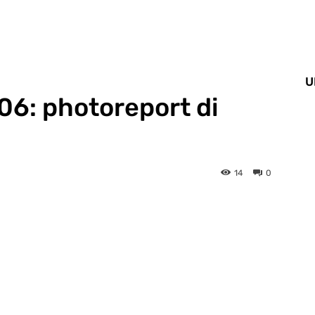
U
6: photoreport di
14
0