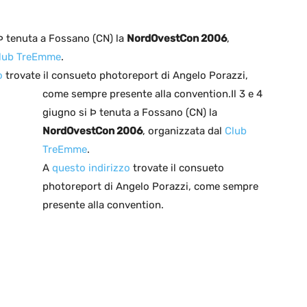
 Þ tenuta a Fossano (CN) la
NordOvestCon 2006
,
lub TreEmme
.
o
trovate il consueto photoreport di Angelo Porazzi,
come sempre presente alla convention.
Il 3 e 4
giugno si Þ tenuta a Fossano (CN) la
NordOvestCon 2006
, organizzata dal
Club
TreEmme
.
A
questo indirizzo
trovate il consueto
photoreport di Angelo Porazzi, come sempre
presente alla convention.