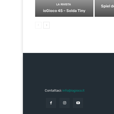
LA RIVISTA
Spiel d
ioGioco 45 – Solda Tiny
Contattaci:
info@iogioco.it