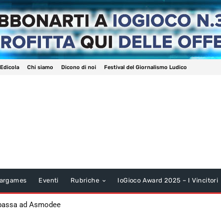
 Edicola
Chi siamo
Dicono di noi
Festival del Giornalismo Ludico
argames
Eventi
Rubriche
IoGioco Award 2025 – I Vincitori
 passa ad Asmodee