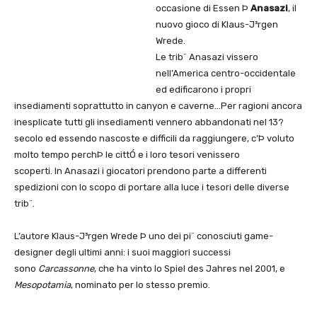
occasione di Essen Þ
Anasazi
, il
nuovo gioco di Klaus-J³rgen
Wrede.
Le trib¨ Anasazi vissero
nell’America centro-occidentale
ed edificarono i propri
insediamenti soprattutto in canyon e caverne…Per ragioni ancora
inesplicate tutti gli insediamenti vennero abbandonati nel 13?
secolo ed essendo nascoste e difficili da raggiungere, c’Þ voluto
molto tempo perchÞ le cittÓ e i loro tesori venissero
scoperti. In Anasazi i giocatori prendono parte a differenti
spedizioni con lo scopo di portare alla luce i tesori delle diverse
trib¨.
L’autore Klaus-J³rgen Wrede Þ uno dei pi¨ conosciuti game-
designer degli ultimi anni: i suoi maggiori successi
sono
Carcassonne
, che ha vinto lo Spiel des Jahres nel 2001, e
Mesopotamia
, nominato per lo stesso premio.