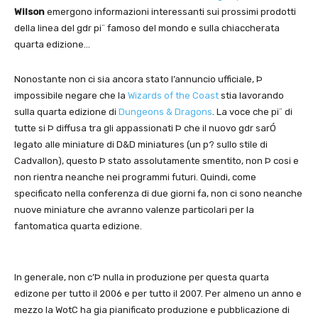
Wilson
emergono informazioni interessanti sui prossimi prodotti
della linea del gdr pi¨ famoso del mondo e sulla chiaccherata
quarta edizione…
Nonostante non ci sia ancora stato l’annuncio ufficiale, Þ
impossibile negare che la
Wizards of the Coast
stia lavorando
sulla quarta edizione di
Dungeons & Dragons
. La voce che pi¨ di
tutte si Þ diffusa tra gli appassionati Þ che il nuovo gdr sarÓ
legato alle miniature di D&D miniatures (un p? sullo stile di
Cadvallon), questo Þ stato assolutamente smentito, non Þ cosi e
non rientra neanche nei programmi futuri. Quindi, come
specificato nella conferenza di due giorni fa, non ci sono neanche
nuove miniature che avranno valenze particolari per la
fantomatica quarta edizione.
In generale, non c’Þ nulla in produzione per questa quarta
edizone per tutto il 2006 e per tutto il 2007. Per almeno un anno e
mezzo la WotC ha gia pianificato produzione e pubblicazione di