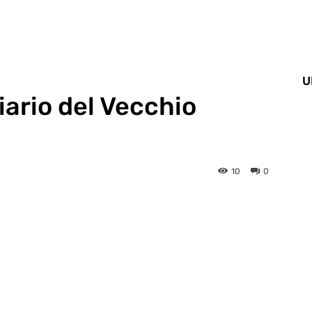
U
tiario del Vecchio
10
0