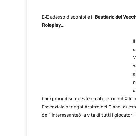
EÆ adesso disponibile il
Bestiario del Vecc
Roleplay
…
I
c
V
s
a
n
s
background su queste creature, nonchÞ le cl
Essenziale per ogni Arbitro del Gioco, ques
ôpi¨ interessanteö la vita di tutti i giocatori!