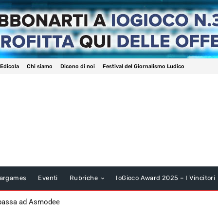
 Edicola
Chi siamo
Dicono di noi
Festival del Giornalismo Ludico
argames
Eventi
Rubriche
IoGioco Award 2025 – I Vincitori
 passa ad Asmodee