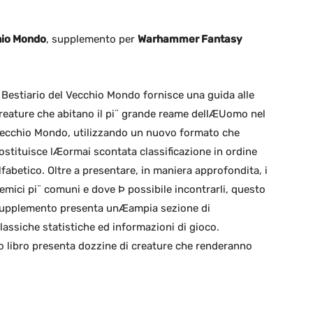
hio Mondo
, supplemento per
Warhammer Fantasy
l Bestiario del Vecchio Mondo fornisce una guida alle
reature che abitano il pi¨ grande reame dellÆUomo nel
ecchio Mondo, utilizzando un nuovo formato che
ostituisce lÆormai scontata classificazione in ordine
lfabetico. Oltre a presentare, in maniera approfondita, i
emici pi¨ comuni e dove Þ possibile incontrarli, questo
upplemento presenta unÆampia sezione di
assiche statistiche ed informazioni di gioco.
to libro presenta dozzine di creature che renderanno