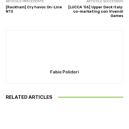
ARTICOLO PRECEDENTE
ARTICOLO SUCCESSIVO
[Rackham] Cry havoc On-Line
[LUCCA ’06] Upper Deck Italy:
N?3
co-marketing con Vivendi
Games
Fabio Polidori
RELATED ARTICLES