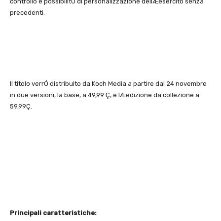
controllo e possibilitÓ di personalizzazione dellÆesercito senza
precedenti.
Il titolo verrÓ distribuito da Koch Media a partire dal 24 novembre
in due versioni, la base, a 49,99 Ç, e lÆedizione da collezione a
59,99Ç.
Principali caratteristiche: