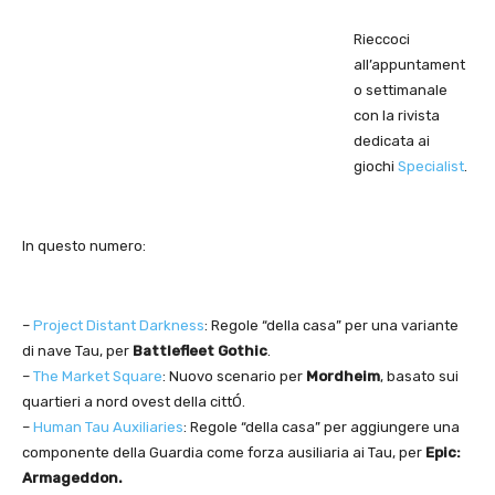
Rieccoci
all’appuntament
o settimanale
con la rivista
dedicata ai
giochi
Specialist
.
In questo numero:
–
Project Distant Darkness
: Regole “della casa” per una variante
di nave Tau, per
Battlefleet Gothic
.
–
The Market Square
: Nuovo scenario per
Mordheim
, basato sui
quartieri a nord ovest della cittÓ.
–
Human Tau Auxiliaries
: Regole “della casa” per aggiungere una
componente della Guardia come forza ausiliaria ai Tau, per
Epic:
Armageddon.