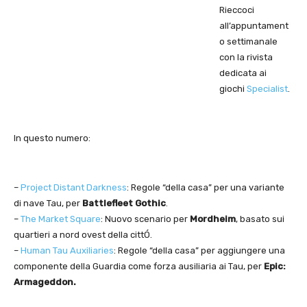
Rieccoci
all’appuntament
o settimanale
con la rivista
dedicata ai
giochi
Specialist
.
In questo numero:
–
Project Distant Darkness
: Regole “della casa” per una variante
di nave Tau, per
Battlefleet Gothic
.
–
The Market Square
: Nuovo scenario per
Mordheim
, basato sui
quartieri a nord ovest della cittÓ.
–
Human Tau Auxiliaries
: Regole “della casa” per aggiungere una
componente della Guardia come forza ausiliaria ai Tau, per
Epic:
Armageddon.