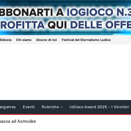
 Edicola
Chi siamo
Dicono di noi
Festival del Giornalismo Ludico
argames
Eventi
Rubriche
IoGioco Award 2025 – I Vincitori
 passa ad Asmodee