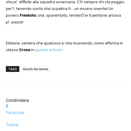
vita pi¨ difficile alla squadra avversaria. C’Þ sempre chi sta peggio,
per?, tenendo conto che la pallina Þ… un essere vivente! Un
povero
Fleebolo
, che, spaventato, renderÓ le traiettorie ancora
pi¨ pazze!
Ebbene, sembra che qualcosa si stia muovendo, come afferma lo
stesso
Crosa
in
questo articolo
TAGS
Giochi da tavolo
Condividere
Facebook
Twitter