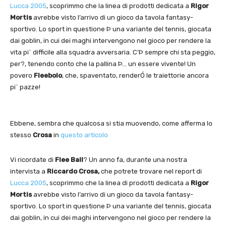
Lucca 2005
, scoprimmo che la linea di prodotti dedicata a
Rigor
Mortis
avrebbe visto l’arrivo di un gioco da tavola fantasy-
sportivo. Lo sport in questione Þ una variante del tennis, giocata
dai goblin, in cui dei maghi intervengono nel gioco per rendere la
vita pi¨ difficile alla squadra avversaria. C’Þ sempre chi sta peggio,
per?, tenendo conto che la pallina Þ… un essere vivente! Un
povero
Fleebolo
, che, spaventato, renderÓ le traiettorie ancora
pi¨ pazze!
Ebbene, sembra che qualcosa si stia muovendo, come afferma lo
stesso
Crosa
in
questo articolo
Vi ricordate di
Flee Ball
? Un anno fa, durante una nostra
intervista a
Riccardo Crosa,
che potrete trovare nel report di
Lucca 2005
, scoprimmo che la linea di prodotti dedicata a
Rigor
Mortis
avrebbe visto l’arrivo di un gioco da tavola fantasy-
sportivo. Lo sport in questione Þ una variante del tennis, giocata
dai goblin, in cui dei maghi intervengono nel gioco per rendere la