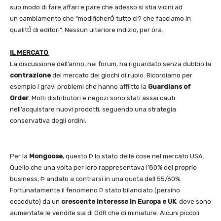
suo modo di fare affari e pare che adesso si stia vicini ad
un cambiamento che “modificherÓ tutto ci? che facciamo in
qualitÓ di editori”. Nessun ulteriore indizio, per ora.
IL MERCATO
La discussione dell’anno, nei forum, ha riguardato senza dubbio la
contrazione
del mercato dei giochi di ruolo. Ricordiamo per
esempio i gravi problemi che hanno afflitto la
Guardians of
Order
. Molti distributori e negozi sono stati assai cauti
nell’acquistare nuovi prodotti, seguendo una strategia
conservativa degli ordini.
Per la
Mongoose
, questo Þ lo stato delle cose nel mercato USA.
Quello che una volta per loro rappresentava l’80% del proprio
business, Þ andato a contrarsi in una quota dell 55/60%.
Fortunatamente il fenomeno Þ stato bilanciato (persino
ecceduto) da un
crescente interesse in Europa e UK
, dove sono
aumentate le vendite sia di GdR che di miniature. Alcuni piccoli