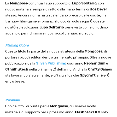
La
Mongoose
continua il suo supporto di
Lupo Solitario
, con
nuovo materiale sempre diretto dalla mano ferma di
Joe Dever
stesso. Ancora non si ha un calendario preciso delle uscite, ma
tra nuovi libri-game e romanzi, il gioco di ruolo seguirÓ queste
novitÓ ed evoluzioni.
Lupo Solitario
viene visto come un ottimo
aggancio per richiamare nuovi accoliti ai giochi di ruolo.
Flaming Cobra
Questo titolo fa parte della nuova strategia della
Mongoose
, di
portare i piccoli editori dentro un mercato pi¨ ampio. Oltre a nuove
pubblicazioni dalla
Silven Publishing
usciranno
Nephandum
e
Cthulhutech
nella prima metÓ dell’anno. Anche la
Crafty Games
sta lavorando alacremente, e ci? significa che
Spycraft
arriverÓ
entro breve.
Paranoia
Uno dei titoli di punta per la
Mongoose
, cui riserva molto
materiale di supporto per il prossimo anno.
Flashbacks
II
Þ solo