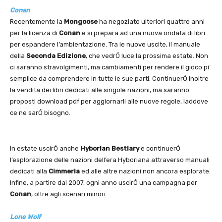
Conan
Recentemente la
Mongoose
ha negoziato ulteriori quattro anni
per la licenza di
Conan
e si prepara ad una nuova ondata di libri
per espandere l’ambientazione. Tra le nuove uscite, il manuale
della
Seconda Edizione
, che vedrÓ luce la prossima estate. Non
ci saranno stravolgimenti, ma cambiamenti per rendere il gioco pi¨
semplice da comprendere in tutte le sue parti. ContinuerÓ inoltre
la vendita dei libri dedicati alle singole nazioni, ma saranno
proposti download pdf per aggiornarli alle nuove regole, laddove
ce ne sarÓ bisogno.
In estate uscirÓ anche
Hyborian Bestiary
e continuerÓ
l’esplorazione delle nazioni dell’era Hyboriana attraverso manuali
dedicati alla
Cimmeria
ed alle altre nazioni non ancora esplorate.
Infine, a partire dal 2007, ogni anno uscirÓ una campagna per
Conan
, oltre agli scenari minori.
Lone Wolf