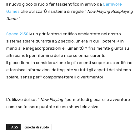
Il nuovo gioco di ruolo fantascientifico in arrivo da
Carnivore
Games
che utilizzarÓ il sistema di regole ”
Now Playing
Roleplaying
Game “
Space 2150
Þ un gdr fantascientifico ambientato nel nostro
sistema solare durante il 22 secolo, un’era in cui il potere Þ in
mano alle megacorporazioni e l’umanitÓ Þ finalmemte giunta su
altri pianeti per rifornirsi delle risorse ormai carenti.
Il gioco tiene in considerazione le pi¨ recenti scoperte scientifiche
e fornisce informazioni dettagliate su tutti gli aspetti del sistema
solare, senza per? compormettere il divertimento!
L’utilizzo del set ”
Now Playing ”
permette di giocare le avventure
come se fossero puntate di uno show televisivo.
TAGS
Giochi di ruolo