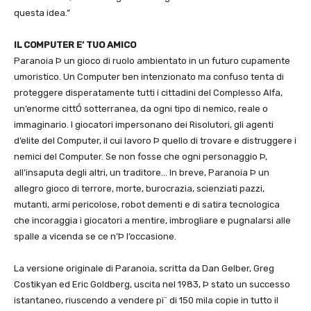
questa idea.”
IL COMPUTER E’ TUO AMICO
Paranoia Þ un gioco di ruolo ambientato in un futuro cupamente
umoristico. Un Computer ben intenzionato ma confuso tenta di
proteggere disperatamente tutti i cittadini del Complesso Alfa,
un’enorme cittÓ sotterranea, da ogni tipo di nemico, reale o
immaginario. I giocatori impersonano dei Risolutori, gli agenti
d’elite del Computer, il cui lavoro Þ quello di trovare e distruggere i
nemici del Computer. Se non fosse che ogni personaggio Þ,
all’insaputa degli altri, un traditore… In breve, Paranoia Þ un
allegro gioco di terrore, morte, burocrazia, scienziati pazzi,
mutanti, armi pericolose, robot dementi e di satira tecnologica
che incoraggia i giocatori a mentire, imbrogliare e pugnalarsi alle
spalle a vicenda se ce n’Þ l’occasione.
La versione originale di Paranoia, scritta da Dan Gelber, Greg
Costikyan ed Eric Goldberg, uscita nel 1983, Þ stato un successo
istantaneo, riuscendo a vendere pi¨ di 150 mila copie in tutto il