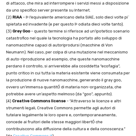
di attacco, che mira ad interrompere i servizi messi a disposizione
da uno specifico server presente su Internet.
(2)
RIAA
– Þ l’equivalente americano della SIAE, solo dieci volte pi¨
spietata ed invadente (e per questo Þ odiata dieci volte tanto).
(3)
Grey Goo
– questo termine si riferisce ad un’ipotetico scenario
catastrofico nel quale la tecnologia ha portato allo sviluppo di
nanomacchine capaci di autoriprodursi (macchine di Von
Neumann). Nel caso, per colpa di una mutazione nel meccanismo
di auto-riproduzione ad esempio, che queste nanomacchine
perdano il controllo, si arriverebbe alla cosiddetta “ecofagia”,
punto critico in cui tutta la materia esistente viene consumata per
la produzione di nuove nanomacchine, generando il gray goo,
ovvero un’immensa quantitÓ di materia non-organizzata, che
potrebbe avere un’aspetto melmoso (da “goo”, appunto).
(4)
Creative Commons license
– “Attraverso le licenze e altri
strumenti legali, Creative Commons permette agli autori di
tutelare legalmente le loro opere e, contemporaneamente,
concede ai fruitori delle stesse maggiori libertÓ che
contribuiscono alla diffusione della cultura e della conoscenza.”
(da
Creative Commons.it
)