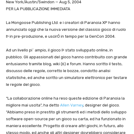
New York/Austin/Swindon — Aug 5, 2004
PER LA PUBBLICAZIONE IMMEDIATA
La Mongoose Publishing Ltd. e i creatori di Paranoia XP hanno
annunciato oggi che la nuova versione del classico gioco di ruolo
Þ in pre-produzione, e uscirÓ in tempo per la GenCon 2004.
Ad un livello pi¨ ampio, il gioco Þ stato sviluppato online, in
pubblico. Gli appassionati del gioco hanno contribuito con grande
entusiasmo tramite blog, wiki (6) e forum. Hanno scritto il testo,
discusso delle regole, corretto le bozze, condotto analisi
statistiche, ed anche scritto un simulatore elettronico per testare
le regole del gioco.
“La collaborazione online ha reso queste edizione di Paranoia la
migliore mai uscita”, ha detto
Allen Varney
, designer del gioco.
“Abbiamo preso in prestito gli strumenti ed i metodi dello sviluppo
software open-source per un gioco su carta, ed ha funzionato in
maniera eccellente. Progetto di creare altri giochi, in futuro, allo
stesso modo, ed anche gli altri designer dovrebbero considerare