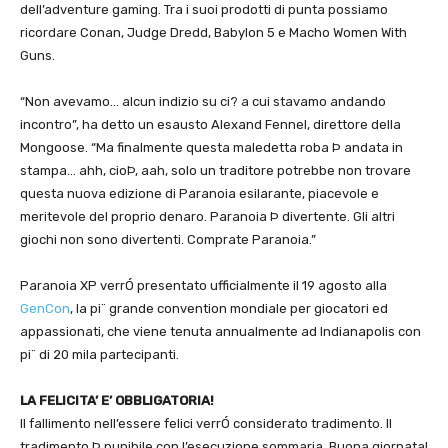
dell’adventure gaming. Tra i suoi prodotti di punta possiamo
ricordare Conan, Judge Dredd, Babylon 5 e Macho Women With
Guns.
“Non avevamo… alcun indizio su ci? a cui stavamo andando
incontro”, ha detto un esausto Alexand Fennel, direttore della
Mongoose. “Ma finalmente questa maledetta roba Þ andata in
stampa… ahh, cioÞ, aah, solo un traditore potrebbe non trovare
questa nuova edizione di Paranoia esilarante, piacevole e
meritevole del proprio denaro. Paranoia Þ divertente. Gli altri
giochi non sono divertenti. Comprate Paranoia.”
Paranoia XP verrÓ presentato ufficialmente il 19 agosto alla
GenCon
, la pi¨ grande convention mondiale per giocatori ed
appassionati, che viene tenuta annualmente ad Indianapolis con
pi¨ di 20 mila partecipanti.
LA FELICITA’ E’ OBBLIGATORIA!
Il fallimento nell’essere felici verrÓ considerato tradimento. Il
tradimento Þ punibile con l’esecuzione sommaria. Buona giornata!