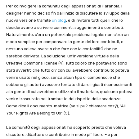
Per coinvolgere la comunitÓ degli appassionati di Paranoia, i
designer hanno deciso fin dall’inizio di discutere lo sviluppo della
nuova versione tramite
un blog
, e di invitare tutti quelli che lo
desideravano a scrivere commenti, suggerimenti e contributi.
Naturalmente, c’era un potenziale problema legale; non c’era un
modo semplice per compensare la gente dei loro contributi, e
nessuno voleva avere a che fare con la contabilitÓ che ne
sarebbe derivata. La soluzione: un’inversione virtuale della
Creative Commons license (4). Tutti coloro che postavano sono
stati avvertiti che tutto ci? con cui avrebbero contribuito poteva
venire usato nel gioco, senza alcun tipo di compenso, e che
sebbene gli autori avessero tentato di dare i giusti riconoscimenti
alla gente di cui avrebbero utilizzato il materiale, qualcuno poteva
venire trascurato nel trambusto del rispetto delle scadenze.
Come dice il documento-matrice (se si pu? chiamare cosý), “All
Your Rights Are Belong to Us” (5).
La comunitÓ degli appassionati ha scoperto presto che voleva
discutere, dibattere e contribuire in modo pi¨ libero – e per