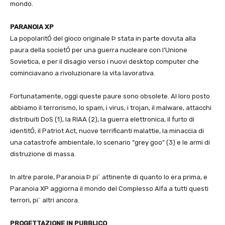
mondo.
PARANOIA XP
La popolaritÓ del gioco originale Þ stata in parte dovuta alla
paura della societÓ per una guerra nucleare con l’Unione
Sovietica, e per il disagio verso i nuovi desktop computer che
cominciavano a rivoluzionare la vita lavorativa.
Fortunatamente, oggi queste paure sono obsolete. Al loro posto
abbiamo il terrorismo, lo spam, i virus, i trojan, il malware, attacchi
distribuiti DoS (1), la RIAA (2), la guerra elettronica, il furto di
identitÓ, il Patriot Act, nuove terrificanti malattie, la minaccia di
una catastrofe ambientale, lo scenario “grey goo” (3) e le armi di
distruzione di massa.
In altre parole, Paranoia Þ pi¨ attinente di quanto lo era prima, e
Paranoia XP aggiorna il mondo del Complesso Alfa a tutti questi
terrori, pi¨ altri ancora.
PROGETTAZIONE IN PUBBLICO