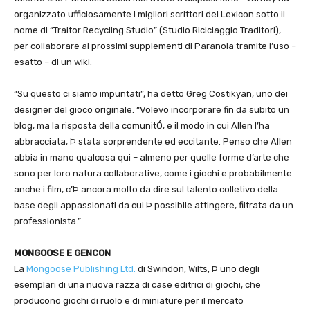
organizzato ufficiosamente i migliori scrittori del Lexicon sotto il
nome di “Traitor Recycling Studio” (Studio Riciclaggio Traditori),
per collaborare ai prossimi supplementi di Paranoia tramite l’uso –
esatto – di un wiki.
“Su questo ci siamo impuntati”, ha detto Greg Costikyan, uno dei
designer del gioco originale. “Volevo incorporare fin da subito un
blog, ma la risposta della comunitÓ, e il modo in cui Allen l’ha
abbracciata, Þ stata sorprendente ed eccitante. Penso che Allen
abbia in mano qualcosa qui – almeno per quelle forme d’arte che
sono per loro natura collaborative, come i giochi e probabilmente
anche i film, c’Þ ancora molto da dire sul talento colletivo della
base degli appassionati da cui Þ possibile attingere, filtrata da un
professionista.”
MONGOOSE E GENCON
La
Mongoose Publishing Ltd.
di Swindon, Wilts, Þ uno degli
esemplari di una nuova razza di case editrici di giochi, che
producono giochi di ruolo e di miniature per il mercato