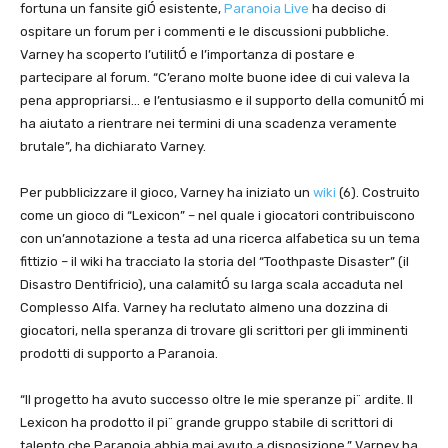
fortuna un fansite giÓ esistente,
Paranoia Live
ha deciso di
ospitare un forum per i commenti e le discussioni pubbliche.
Varney ha scoperto l’utilitÓ e l’importanza di postare e
partecipare al forum. “C’erano molte buone idee di cui valeva la
pena appropriarsi… e l’entusiasmo e il supporto della comunitÓ mi
ha aiutato a rientrare nei termini di una scadenza veramente
brutale”, ha dichiarato Varney.
Per pubblicizzare il gioco, Varney ha iniziato un
wiki
(6). Costruito
come un gioco di “Lexicon” – nel quale i giocatori contribuiscono
con un’annotazione a testa ad una ricerca alfabetica su un tema
fittizio – il wiki ha tracciato la storia del “Toothpaste Disaster” (il
Disastro Dentifricio), una calamitÓ su larga scala accaduta nel
Complesso Alfa. Varney ha reclutato almeno una dozzina di
giocatori, nella speranza di trovare gli scrittori per gli imminenti
prodotti di supporto a Paranoia.
“Il progetto ha avuto successo oltre le mie speranze pi¨ ardite. Il
Lexicon ha prodotto il pi¨ grande gruppo stabile di scrittori di
talento che Paranoia abbia mai avuto a disposizione.” Varney ha