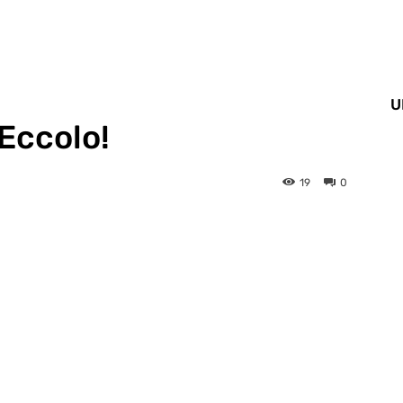
U
 Eccolo!
19
0