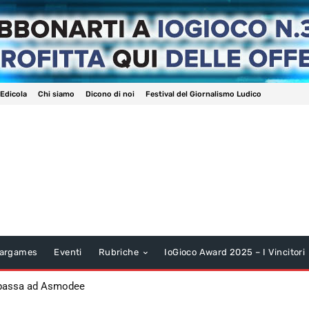
 Edicola
Chi siamo
Dicono di noi
Festival del Giornalismo Ludico
argames
Eventi
Rubriche
IoGioco Award 2025 – I Vincitori
 passa ad Asmodee