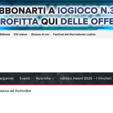
 Edicola
Chi siamo
Dicono di noi
Festival del Giornalismo Ludico
argames
Eventi
Rubriche
IoGioco Award 2025 – I Vincitori
 passa ad Asmodee