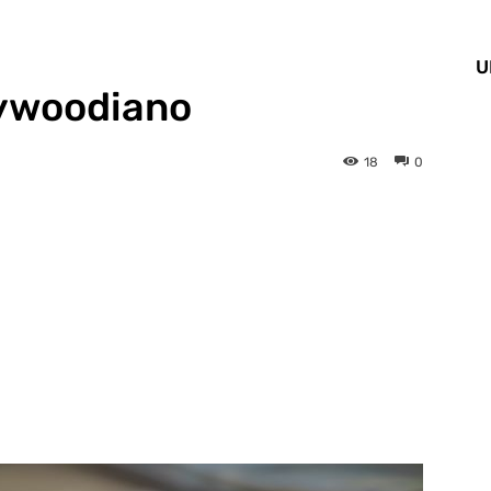
U
lywoodiano
18
0