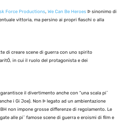
sk Force Productions
,
We Can Be Heroes
Þ sinonimo di
ntuale vittoria, ma persino ai propri fiaschi o alla
e di creare scene di guerra con uno spirito
itÓ, in cui il ruolo del protagonista e dei
garantisce il divertimento anche con “una scala pi¨
 anche i Gi Joe). Non Þ legato ad un ambientazione
 WCBH non impone grosse differenze di regolamento. Le
ate alle pi¨ famose scene di guerra e eroismi di film e