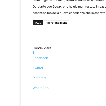
team di game master garantirÓ trame avvincenti e 
Dal canto suo Gygax, che ha gia manifestato in passato
eccitatissimo della nuova esperienza che lo aspetta
TAGS
Approfondimenti
Condividere
Facebook
Twitter
Pinterest
WhatsApp