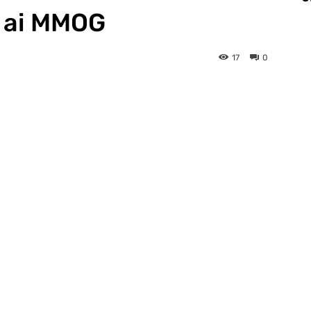
 ai MMOG
17
0