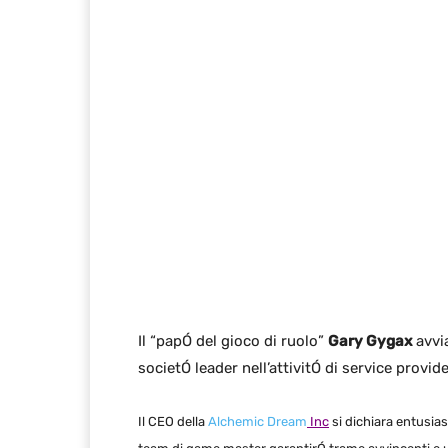
Il “papÓ del gioco di ruolo”
Gary Gygax
avvia
societÓ leader nell’attivitÓ di service provid
Il CEO della
Alchemic Dream
Inc
si dichiara entusias