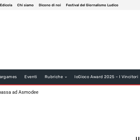
 Edicola
Chi siamo
Dicono di noi
Festival del Giornalismo Ludico
argames
Eventi
Rubriche
IoGioco Award 2025 – I Vincitori
 passa ad Asmodee
U