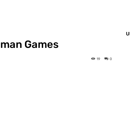
U
odman Games
19
0