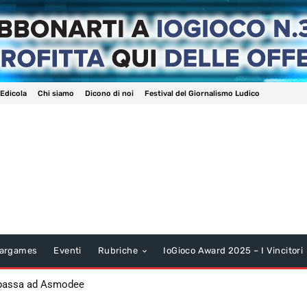
 Edicola
Chi siamo
Dicono di noi
Festival del Giornalismo Ludico
argames
Eventi
Rubriche
IoGioco Award 2025 – I Vincitori
 passa ad Asmodee