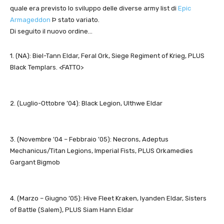
quale era previsto lo sviluppo delle diverse army list di
Epic
Armageddon
Þ stato variato.
Di seguito il nuovo ordine…
1. (NA): Biel-Tann Eldar, Feral Ork, Siege Regiment of Krieg, PLUS
Black Templars. <FATTO>
2. (Luglio-Ottobre ’04): Black Legion, Ulthwe Eldar
3. (Novembre ’04 – Febbraio ’05): Necrons, Adeptus
Mechanicus/Titan Legions, Imperial Fists, PLUS Orkamedies
Gargant Bigmob
4. (Marzo – Giugno ’05): Hive Fleet Kraken, Iyanden Eldar, Sisters
of Battle (Salem), PLUS Siam Hann Eldar