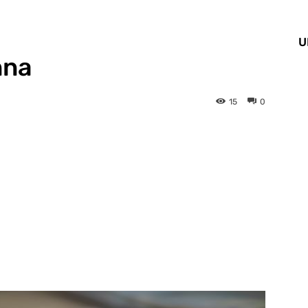
U
nna
15
0