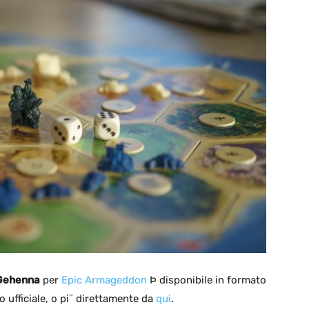
Gehenna
per
Epic Armageddon
Þ disponibile in formato
o ufficiale, o pi¨ direttamente da
qui
.