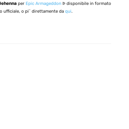
Gehenna
per
Epic Armageddon
Þ disponibile in formato
o ufficiale, o pi¨ direttamente da
qui
.