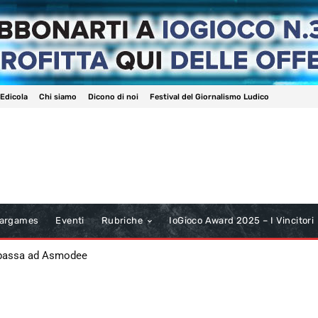
 Edicola
Chi siamo
Dicono di noi
Festival del Giornalismo Ludico
argames
Eventi
Rubriche
IoGioco Award 2025 – I Vincitori
 passa ad Asmodee