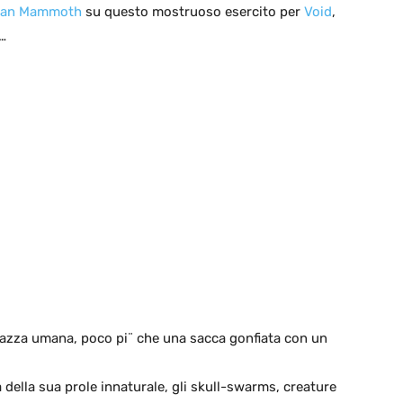
ban Mammoth
su questo mostruoso esercito per
Void
,
…
razza umana, poco pi¨ che una sacca gonfiata con un
a della sua prole innaturale, gli skull-swarms, creature