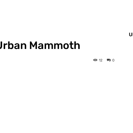
U
 Urban Mammoth
12
0