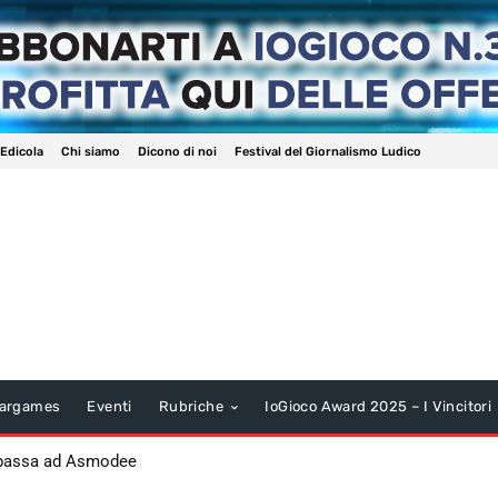
 Edicola
Chi siamo
Dicono di noi
Festival del Giornalismo Ludico
argames
Eventi
Rubriche
IoGioco Award 2025 – I Vincitori
 passa ad Asmodee