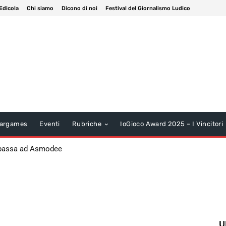
Edicola
Chi siamo
Dicono di noi
Festival del Giornalismo Ludico
argames
Eventi
Rubriche
IoGioco Award 2025 – I Vincitori
 passa ad Asmodee
U