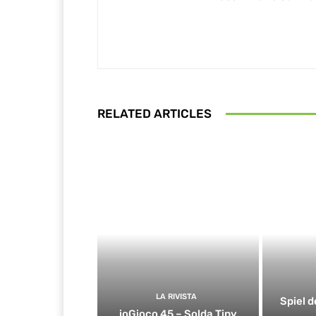
RELATED ARTICLES
LA RIVISTA
Spiel d
ioGioco 45 – Solda Tiny