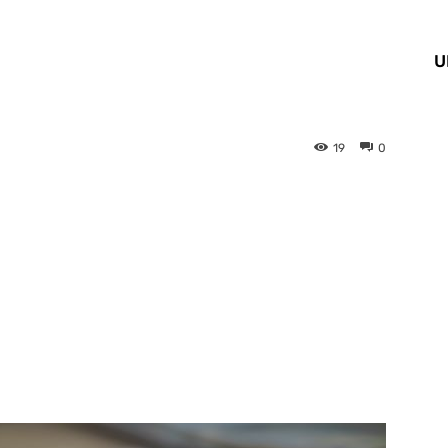
U
19
0