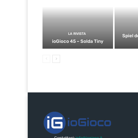
LA RIVISTA
Spiel d
ioGioco 45 – Solda Tiny
Contattaci:
info@iogioco.it