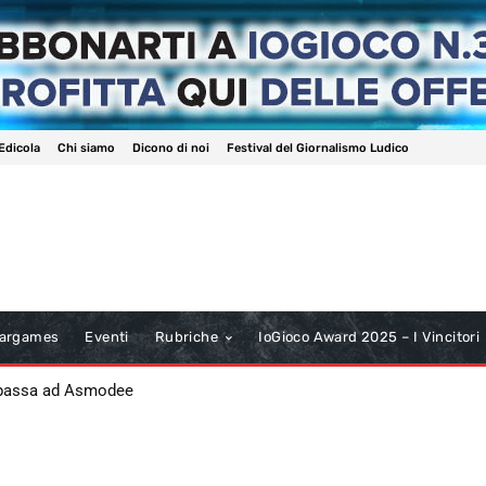
Edicola
Chi siamo
Dicono di noi
Festival del Giornalismo Ludico
argames
Eventi
Rubriche
IoGioco Award 2025 – I Vincitori
 passa ad Asmodee