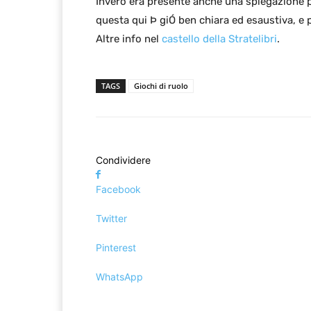
Invero era presente anche una spiegazione pi
questa qui Þ giÓ ben chiara ed esaustiva, e 
Altre info nel
castello della Stratelibri
.
TAGS
Giochi di ruolo
Condividere
Facebook
Twitter
Pinterest
WhatsApp