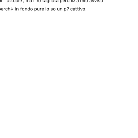
¨ “attuale”, ma l’ho tagliata perchÞ a mio avviso
perchÞ in fondo pure io so un p? cattivo.