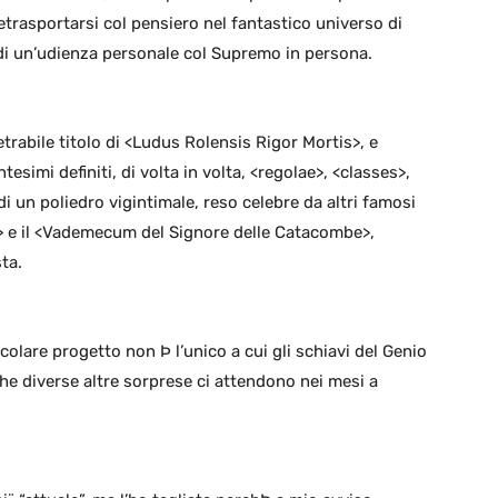
letrasportarsi col pensiero nel fantastico universo di
 di un’udienza personale col Supremo in persona.
etrabile titolo di <Ludus Rolensis Rigor Mortis>, e
esimi definiti, di volta in volta, <regolae>, <classes>,
di un poliedro vigintimale, reso celebre da altri famosi
> e il <Vademecum del Signore delle Catacombe>,
ta.
lare progetto non Þ l’unico a cui gli schiavi del Genio
he diverse altre sorprese ci attendono nei mesi a