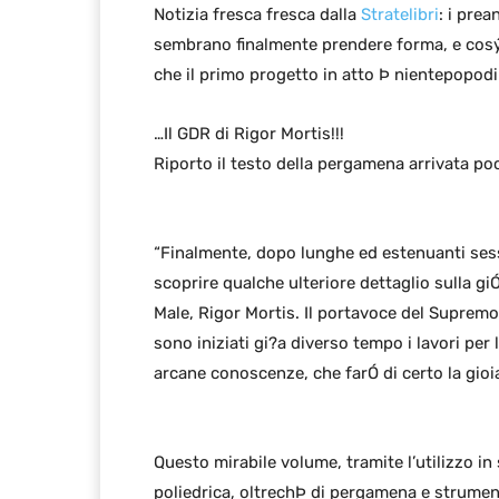
Notizia fresca fresca dalla
Stratelibri
: i prea
sembrano finalmente prendere forma, e cosý, n
che il primo progetto in atto Þ nientepopo
…Il GDR di Rigor Mortis!!!
Riporto il testo della pergamena arrivata po
“Finalmente, dopo lunghe ed estenuanti sessi
scoprire qualche ulteriore dettaglio sulla giÓ
Male, Rigor Mortis. Il portavoce del Supremo
sono iniziati gi?a diverso tempo i lavori pe
arcane conoscenze, che farÓ di certo la gioia 
Questo mirabile volume, tramite l’utilizzo in
poliedrica, oltrechÞ di pergamena e strumenti 