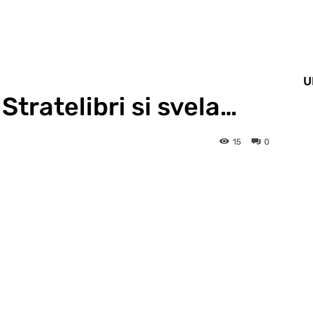
U
 Stratelibri si svela…
15
0