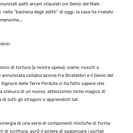
nnunciati patti arcani stipulati col Genio del Male
ella “bacheca degli editti” di oggi, la casa ha rivelato
dimenoche….
canzi:
oni di tortura (a nostre spese), siamo riusciti a
 annunciata collaborazione fra Stratelibri e il Genio del
 Signore delle Terre Perdute ci ha fatto sapere che
r la stesura di un nuovo, attesissimo tomo magico di
di tutti gli stregoni o apprendisti tali.
 sinergia di una serie di componenti mistiche di forma
di scrittura, avrÓ il potere di spalancare i portali