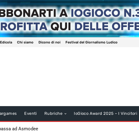
 Edicola
Chi siamo
Dicono di noi
Festival del Giornalismo Ludico
argames
Eventi
Rubriche
IoGioco Award 2025 – I Vincitori
 passa ad Asmodee