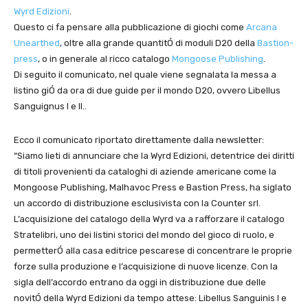
Wyrd Edizioni
.
Questo ci fa pensare alla pubblicazione di giochi come
Arcana
Unearthed
, oltre alla grande quantitÓ di moduli D20 della
Bastion-
press
, o in generale al ricco catalogo
Mongoose Publishing
.
Di seguito il comunicato, nel quale viene segnalata la messa a
listino giÓ da ora di due guide per il mondo D20, ovvero Libellus
Sanguignus I e II..
Ecco il comunicato riportato direttamente dalla newsletter:
“Siamo lieti di annunciare che la Wyrd Edizioni, detentrice dei diritti
di titoli provenienti da cataloghi di aziende americane come la
Mongoose Publishing, Malhavoc Press e Bastion Press, ha siglato
un accordo di distribuzione esclusivista con la Counter srl.
L’acquisizione del catalogo della Wyrd va a rafforzare il catalogo
Stratelibri, uno dei listini storici del mondo del gioco di ruolo, e
permetterÓ alla casa editrice pescarese di concentrare le proprie
forze sulla produzione e l’acquisizione di nuove licenze. Con la
sigla dell’accordo entrano da oggi in distribuzione due delle
novitÓ della Wyrd Edizioni da tempo attese: Libellus Sanguinis I e